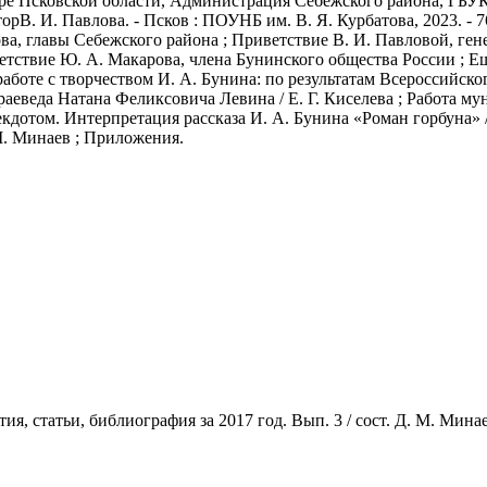
уре Псковской области, Администрация Себежского района, ГБУК
рВ. И. Павлова. - Псков : ПОУНБ им. В. Я. Курбатова, 2023. - 76 
ва, главы Себежского района ; Приветствие В. И. Павловой, ге
етствие Ю. А. Макарова, члена Бунинского общества России ; Ещ
аботе с творчеством И. А. Бунина: по результатам Всероссийског
раеведа Натана Феликсовича Левина / Е. Г. Киселева ; Работа 
кдотом. Интерпретация рассказа И. А. Бунина «Роман горбуна» / 
 М. Минаев ; Приложения.
я, статьи, библиография за 2017 год. Вып. 3 / сост. Д. М. Минаев