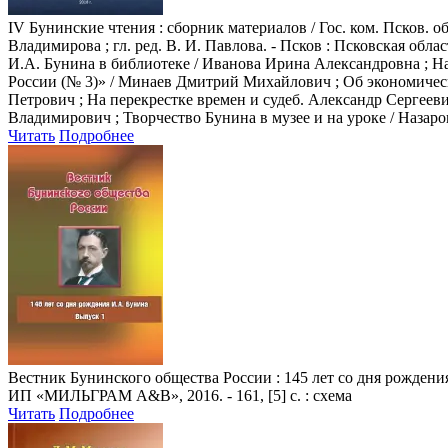
IV Бунинские чтения
: сборник материалов / Гос. ком. Псков. 
Владимирова ; гл. ред. В. И. Павлова. - Псков : Псковская обла
И.А. Бунина в библиотеке / Иванова Ирина Александровна ; Н
России (№ 3)» / Минаев Дмитрий Михайлович ; Об экономичес
Петрович ; На перекрестке времен и судеб. Александр Сергее
Владимирович ; Творчество Бунина в музее и на уроке / Наза
Читать
Подробнее
Вестник Бунинского общества России
: 145 лет со дня рождени
ИП «МИЛЬГРАМ А&В», 2016. - 161, [5] с. : схема
Читать
Подробнее