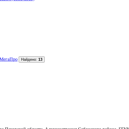
МегаПро
Найдено:
13