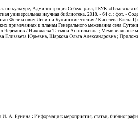
обл. по культуре, Администрация Себеж. р-на, ГБУК «Псковская об
стная универсальная научная библиотека, 2018. - 64 с. : фот. - 
атан Феликсович Левин и Бунинские чтения / Киселева Елена Г
ких примечаниях к планам Генерального межевания села Сутоки
вич Черемнов / Николаева Татьяна Анатольевна ; Мемориальные м
рова Елизавета Юрьевна, Шаркова Ольга Александровна ; Прилож
я И. А. Бунина : Информация: мероприятия, статьи, библиография