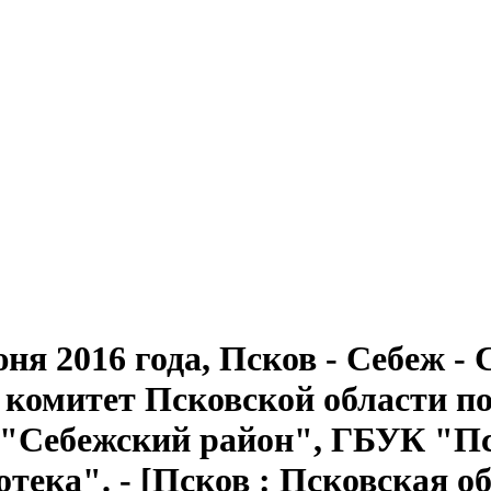
юня 2016 года, Псков - Себеж -
 комитет Псковской области п
 "Себежский район", ГБУК "Пс
тека". - [Псков : Псковская о