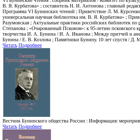
VI Бунинские чтения
: сборник материалов / Комитет по культ
В. Я. Курбатова» ; составитель Н. И. Антонова ; главный редакто
Программа VI Бунинских чтений ; Приветствие Л. М. Курсенко
универсальная научная библиотека им. В. Я. Курбатова» ; Прив
Разумовская ; Актуальные практики российских библиотек по р
Степанова ; «Очарованный Псковом»: к 95-летию псковского к
творчества И. А. Бунина / И. А. Иванова ; Между притчей и ане
Бунина / Е. В. Козлова ; Памятники Бунину. 10 лет спустя / Д.
Читать
Подробнее
Вестник Бунинского общества России
: Информация: мероприяти
Читать
Подробнее