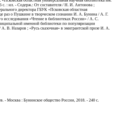
 «Псковская областная универсальная научная библиотека им.
с. : ил. - Содерж.: От составителя / Н. И. Антонова ;
нерального директора ГБУК «Псковская областная
е раз о Пушкине в творческом сознании И. А. Бунина / А. Г.
о исследования «Чтение в библиотеках России» / А. С.
муниципальной именной библиотеки по популяризации
А. В. Назаров ; «Русь сказочная» в эмигрантской прозе И. А.
. - Москва : Бунинское общество России, 2018. - 240 с.