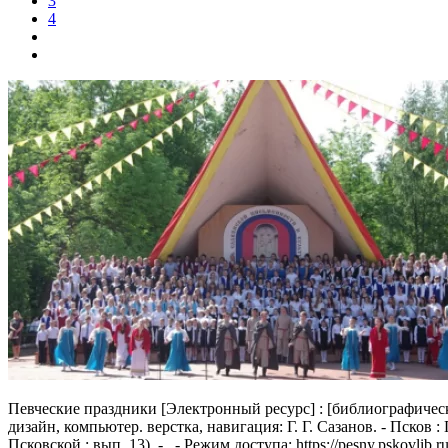
3
4
Певческие праздники
[Электронный ресурс] : [библиографический 
дизайн, компьютер. верстка, навигация: Г. Г. Сазанов. - Псков 
Псковской ; вып. 13). - . - Режим доступа: https://pesny.pskovli