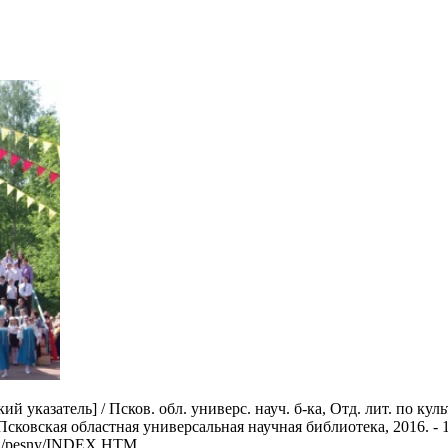
указатель] / Псков. обл. универс. науч. б-ка, Отд. лит. по культур
: Псковская областная универсальная научная библиотека, 2016. - 
b.ru/pesny/INDEX.HTM