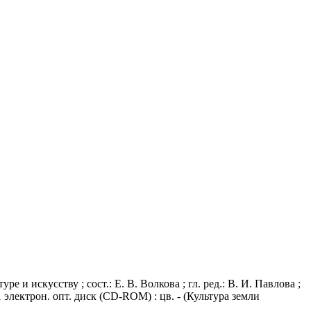
е и искусству ; сост.: Е. В. Волкова ; гл. ред.: В. И. Павлова ;
1 электрон. опт. диск (CD-ROM) : цв. - (Культура земли