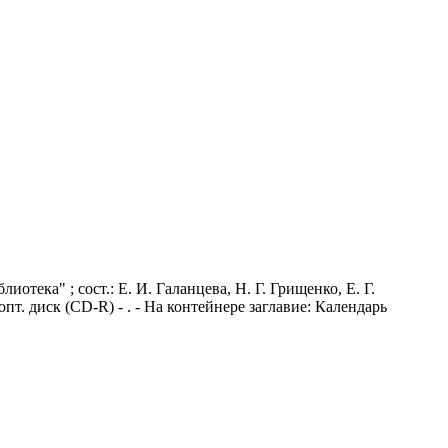
тека" ; сост.: Е. И. Галанцева, Н. Г. Грищенко, Е. Г.
опт. диск (CD-R) - . - На контейнере заглавие: Календарь