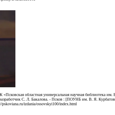
К «Псковская областная универсальная научная библиотека им. В.
разработчик С. Л. Бакалова. - Псков : [ПОУНБ им. В. Я. Курбатов
//pskoviana.ru/izdania/ossovskyi100/index.html