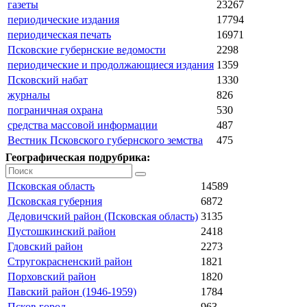
газеты
23267
периодические издания
17794
периодическая печать
16971
Псковские губернские ведомости
2298
периодические и продолжающиеся издания
1359
Псковский набат
1330
журналы
826
пограничная охрана
530
средства массовой информации
487
Вестник Псковского губернского земства
475
Географическая подрубрика:
Псковская область
14589
Псковская губерния
6872
Дедовичский район (Псковская область)
3135
Пустошкинский район
2418
Гдовский район
2273
Стругокрасненский район
1821
Порховский район
1820
Павский район (1946-1959)
1784
Псков город
963