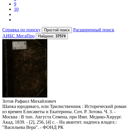
9
10
Справка по поиску
Расширенный поиск
АИБС МегаПро
Найдено:
37574
Зотов Рафаил Михайлович
Шапка юродиваго, или Трилиственник : Исторический роман
из времен Елисаветы и Екатерины. Соч. Р. Зотова. Ч. 3. -
Москва : В тип. Августа Семена, при Имп. Медико-Хирург.
Акад, 1839. - [2], 256, [4] с. - На авантит. надпись владел.:
"Васильева Вера". - ФОНД РК