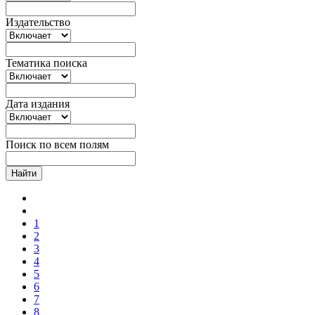
Издательство
Тематика поиска
Дата издания
Поиск по всем полям
Найти
1
2
3
4
5
6
7
8