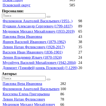
Псковский округ
585
Персоналии:
Филимонов Анатолий Васильевич (1951- )
98
Пушкин Александр Сергеевич (1799-1837)
89
Медников Михаил Михайлович (1933-2019)
65
Павлова Вера Ивановна
43
Яшнев Василий Иванович (1879-1962)
38
Левин Натан Феликсович (1928-2017)
35
Василев Иван Иванович (1836-1901)
27
Ленин Владимир Ильич (1870-1924)
24
Мусийчук Василий Михайлович (1942-2004)
24
Довмонт (Тимофей) князь Псковский (?-1299)
20
Авторы:
Павлова Вера Ивановна
282
Филимонов Анатолий Васильевич
100
Киселева Елена Григорьевна
86
Левин Натан Феликсович
78
Медников Михаил Михайлович
66