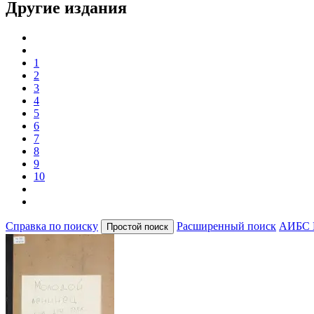
Другие издания
1
2
3
4
5
6
7
8
9
10
Справка по поиску
Расширенный поиск
АИБС 