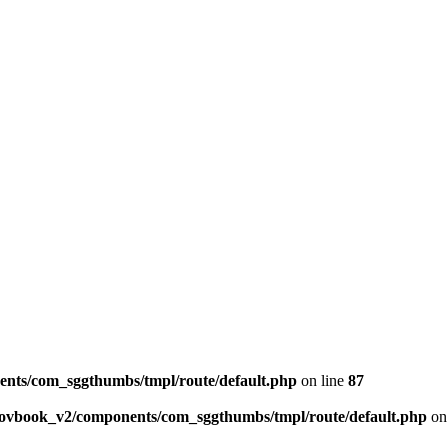
ents/com_sggthumbs/tmpl/route/default.php
on line
87
skovbook_v2/components/com_sggthumbs/tmpl/route/default.php
on