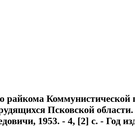
го райкома Коммунистической 
удящихся Псковской области. №
довичи, 1953. - 4, [2] с. - Год и