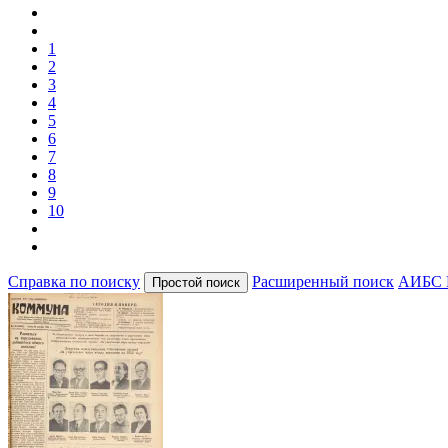
1
2
3
4
5
6
7
8
9
10
Справка по поиску
Расширенный поиск
АИБС 