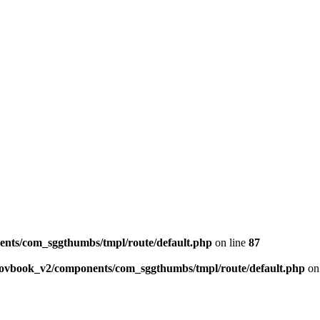
ents/com_sggthumbs/tmpl/route/default.php
on line
87
skovbook_v2/components/com_sggthumbs/tmpl/route/default.php
on