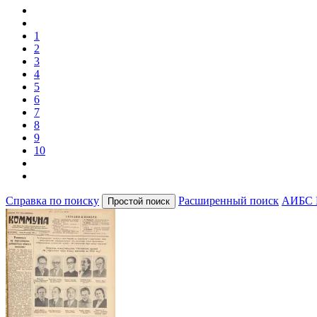
1
2
3
4
5
6
7
8
9
10
Справка по поиску
Расширенный поиск
АИБС 