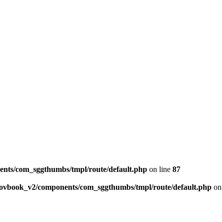
ents/com_sggthumbs/tmpl/route/default.php
on line
87
skovbook_v2/components/com_sggthumbs/tmpl/route/default.php
on