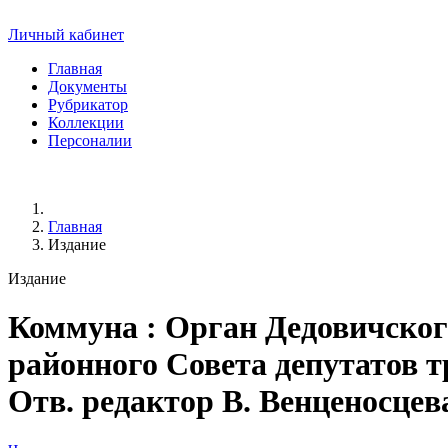
Личный кабинет
Главная
Документы
Рубрикатор
Коллекции
Персоналии
Главная
Издание
Издание
Коммуна
: Орган Дедовичско
районного Совета депутатов тр
Отв. редактор В. Венценосцева. 