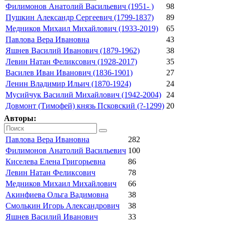
Филимонов Анатолий Васильевич (1951- )
98
Пушкин Александр Сергеевич (1799-1837)
89
Медников Михаил Михайлович (1933-2019)
65
Павлова Вера Ивановна
43
Яшнев Василий Иванович (1879-1962)
38
Левин Натан Феликсович (1928-2017)
35
Василев Иван Иванович (1836-1901)
27
Ленин Владимир Ильич (1870-1924)
24
Мусийчук Василий Михайлович (1942-2004)
24
Довмонт (Тимофей) князь Псковский (?-1299)
20
Авторы:
Павлова Вера Ивановна
282
Филимонов Анатолий Васильевич
100
Киселева Елена Григорьевна
86
Левин Натан Феликсович
78
Медников Михаил Михайлович
66
Акинфиева Ольга Вадимовна
38
Смолькин Игорь Александрович
38
Яшнев Василий Иванович
33