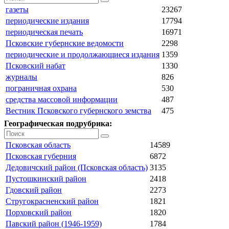
газеты
23267
периодические издания
17794
периодическая печать
16971
Псковские губернские ведомости
2298
периодические и продолжающиеся издания
1359
Псковский набат
1330
журналы
826
пограничная охрана
530
средства массовой информации
487
Вестник Псковского губернского земства
475
Географическая подрубрика:
Псковская область
14589
Псковская губерния
6872
Дедовичский район (Псковская область)
3135
Пустошкинский район
2418
Гдовский район
2273
Стругокрасненский район
1821
Порховский район
1820
Павский район (1946-1959)
1784