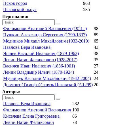
Псков город
963
Псковский округ
585
Персоналии:
Филимонов Анатолий Васильевич (1951- )
98
Пушкин Александр Сергеевич (1799-1837)
89
Медников Михаил Михайлович (1933-2019)
65
Павлова Вера Ивановна
43
Яшнев Василий Иванович (1879-1962)
38
Левин Натан Феликсович (1928-2017)
35
Василев Иван Иванович (1836-1901)
27
Ленин Владимир Ильич (1870-1924)
24
Мусийчук Василий Михайлович (1942-2004)
24
Довмонт (Тимофей) князь Псковский (?-1299)
20
Авторы:
Павлова Вера Ивановна
282
Филимонов Анатолий Васильевич
100
Киселева Елена Григорьевна
86
Левин Натан Феликсович
78