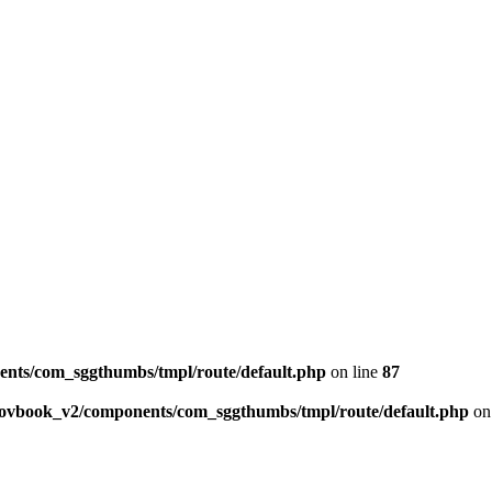
ents/com_sggthumbs/tmpl/route/default.php
on line
87
skovbook_v2/components/com_sggthumbs/tmpl/route/default.php
on