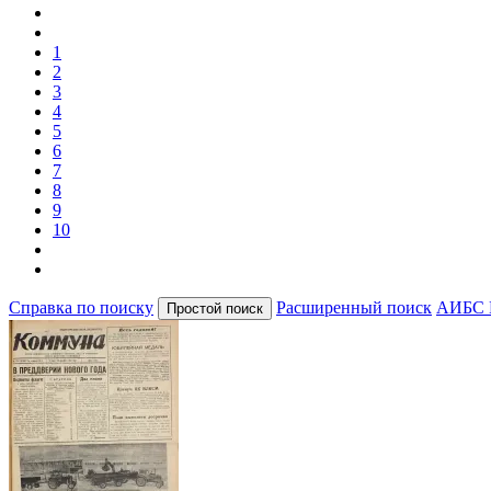
1
2
3
4
5
6
7
8
9
10
Справка по поиску
Расширенный поиск
АИБС 