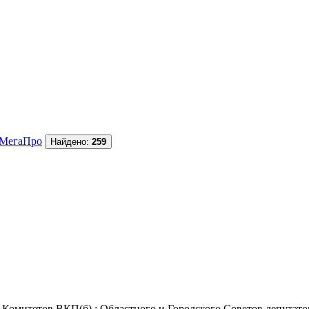
МегаПро
Найдено:
259
Комитетов ВКП(б) ; Областного и Городского Советов депутатов 