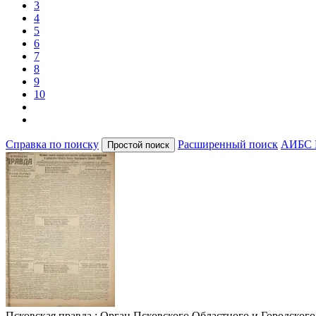
3
4
5
6
7
8
9
10
Справка по поиску
Расширенный поиск
АИБС 
Псковская правда
: Орган Псковского Областного и Городского 