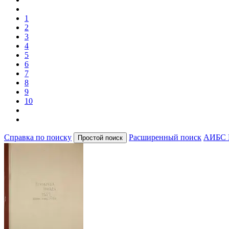
1
2
3
4
5
6
7
8
9
10
Справка по поиску
Расширенный поиск
АИБС 