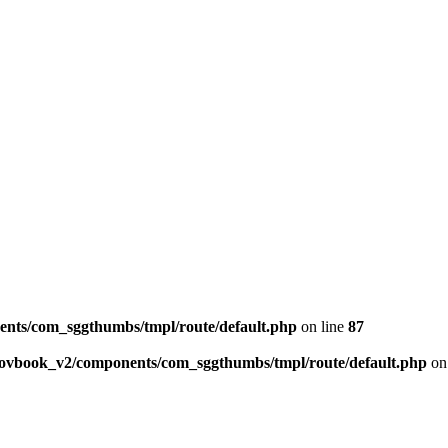
ents/com_sggthumbs/tmpl/route/default.php
on line
87
skovbook_v2/components/com_sggthumbs/tmpl/route/default.php
on