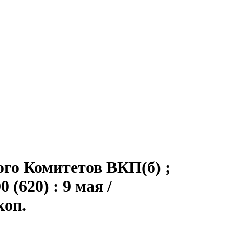
ого Комитетов ВКП(б) ;
(620) : 9 мая /
коп.