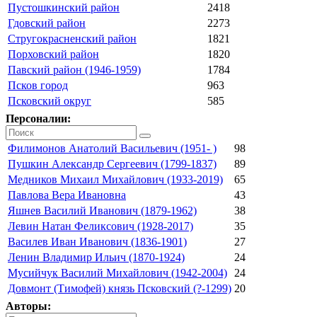
Пустошкинский район
2418
Гдовский район
2273
Стругокрасненский район
1821
Порховский район
1820
Павский район (1946-1959)
1784
Псков город
963
Псковский округ
585
Персоналии:
Филимонов Анатолий Васильевич (1951- )
98
Пушкин Александр Сергеевич (1799-1837)
89
Медников Михаил Михайлович (1933-2019)
65
Павлова Вера Ивановна
43
Яшнев Василий Иванович (1879-1962)
38
Левин Натан Феликсович (1928-2017)
35
Василев Иван Иванович (1836-1901)
27
Ленин Владимир Ильич (1870-1924)
24
Мусийчук Василий Михайлович (1942-2004)
24
Довмонт (Тимофей) князь Псковский (?-1299)
20
Авторы: