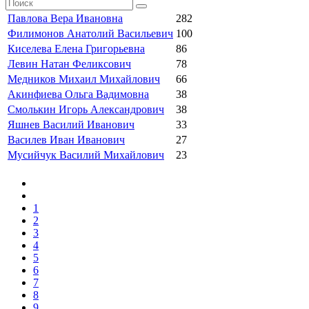
Павлова Вера Ивановна
282
Филимонов Анатолий Васильевич
100
Киселева Елена Григорьевна
86
Левин Натан Феликсович
78
Медников Михаил Михайлович
66
Акинфиева Ольга Вадимовна
38
Смолькин Игорь Александрович
38
Яшнев Василий Иванович
33
Василев Иван Иванович
27
Мусийчук Василий Михайлович
23
1
2
3
4
5
6
7
8
9