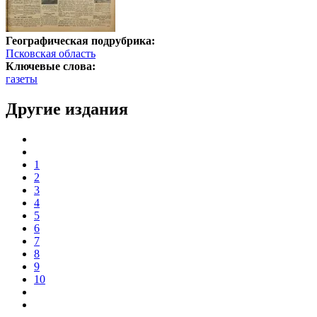
Географическая подрубрика:
Псковская область
Ключевые слова:
газеты
Другие издания
1
2
3
4
5
6
7
8
9
10