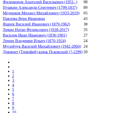
Филимонов Анатолий Васильевич (1951- )
98
Пушкин Александр Сергеевич (1799-1837)
89
Медников Михаил Михайлович (1933-2019)
65
Павлова Вера Ивановна
43
Яшнев Василий Иванович (1879-1962)
38
Левин Натан Феликсович (1928-2017)
35
Василев Иван Иванович (1836-1901)
27
Ленин Владимир Ильич (1870-1924)
24
Мусийчук Василий Михайлович (1942-2004)
24
Довмонт (Тимофей) князь Псковский (?-1299)
20
1
2
3
4
5
6
7
8
9
10