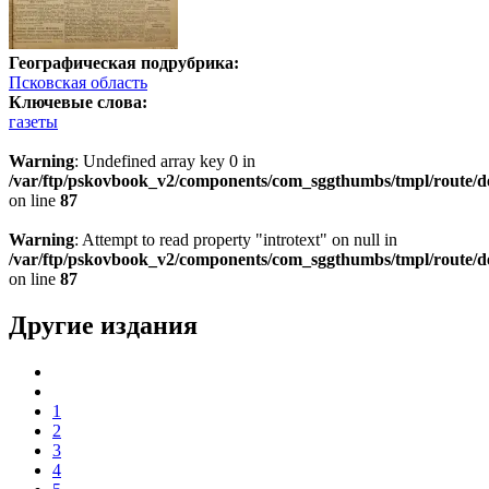
Географическая подрубрика:
Псковская область
Ключевые слова:
газеты
Warning
: Undefined array key 0 in
/var/ftp/pskovbook_v2/components/com_sggthumbs/tmpl/route/d
on line
87
Warning
: Attempt to read property "introtext" on null in
/var/ftp/pskovbook_v2/components/com_sggthumbs/tmpl/route/d
on line
87
Другие издания
1
2
3
4