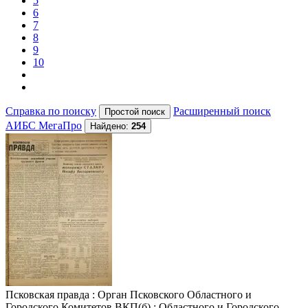
5
6
7
8
9
10
Справка по поиску
Расширенный поиск
АИБС МегаПро
Найдено:
254
Псковская правда
: Орган Псковского Областного и
Городского Комитетов ВКП(б) ; Областного и Городского