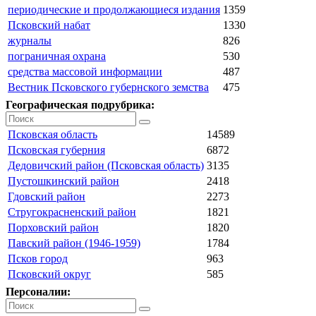
периодические и продолжающиеся издания
1359
Псковский набат
1330
журналы
826
пограничная охрана
530
средства массовой информации
487
Вестник Псковского губернского земства
475
Географическая подрубрика:
Псковская область
14589
Псковская губерния
6872
Дедовичский район (Псковская область)
3135
Пустошкинский район
2418
Гдовский район
2273
Стругокрасненский район
1821
Порховский район
1820
Павский район (1946-1959)
1784
Псков город
963
Псковский округ
585
Персоналии: