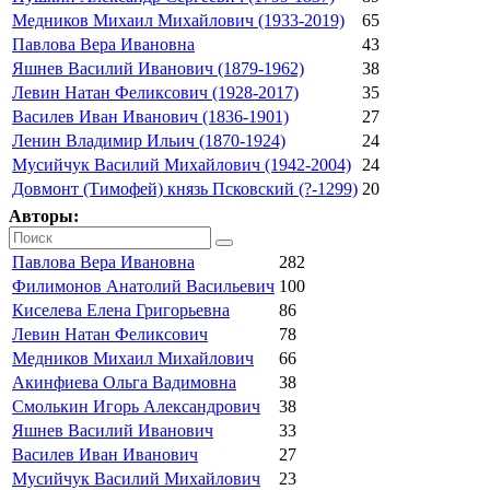
Медников Михаил Михайлович (1933-2019)
65
Павлова Вера Ивановна
43
Яшнев Василий Иванович (1879-1962)
38
Левин Натан Феликсович (1928-2017)
35
Василев Иван Иванович (1836-1901)
27
Ленин Владимир Ильич (1870-1924)
24
Мусийчук Василий Михайлович (1942-2004)
24
Довмонт (Тимофей) князь Псковский (?-1299)
20
Авторы:
Павлова Вера Ивановна
282
Филимонов Анатолий Васильевич
100
Киселева Елена Григорьевна
86
Левин Натан Феликсович
78
Медников Михаил Михайлович
66
Акинфиева Ольга Вадимовна
38
Смолькин Игорь Александрович
38
Яшнев Василий Иванович
33
Василев Иван Иванович
27
Мусийчук Василий Михайлович
23