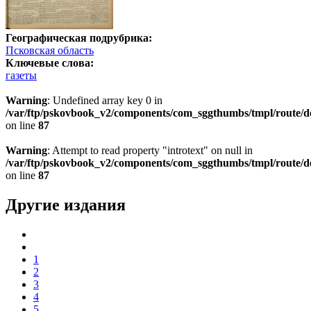
Географическая подрубрика:
Псковская область
Ключевые слова:
газеты
Warning
: Undefined array key 0 in
/var/ftp/pskovbook_v2/components/com_sggthumbs/tmpl/route/d
on line
87
Warning
: Attempt to read property "introtext" on null in
/var/ftp/pskovbook_v2/components/com_sggthumbs/tmpl/route/d
on line
87
Другие издания
1
2
3
4
5