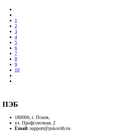
1
2
3
4
5
6
7
8
9
10
ПЭБ
180000, г. Псков,
ул. Профсоюзная, 2
Email:
support@pskovlib.ru