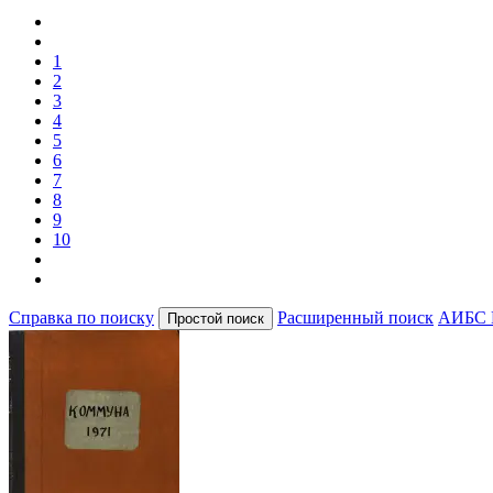
1
2
3
4
5
6
7
8
9
10
Справка по поиску
Расширенный поиск
АИБС 