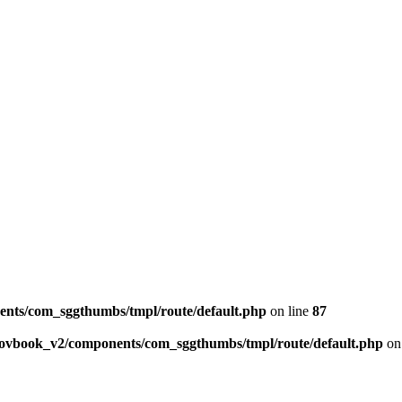
ents/com_sggthumbs/tmpl/route/default.php
on line
87
skovbook_v2/components/com_sggthumbs/tmpl/route/default.php
on