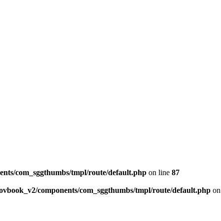
ents/com_sggthumbs/tmpl/route/default.php
on line
87
skovbook_v2/components/com_sggthumbs/tmpl/route/default.php
on