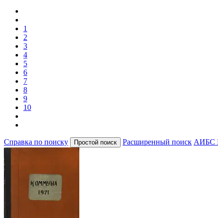
1
2
3
4
5
6
7
8
9
10
Справка по поиску
Расширенный поиск
АИБС 