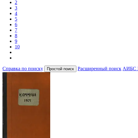
2
3
4
5
6
7
8
9
10
Справка по поиску
Расширенный поиск
АИБС 