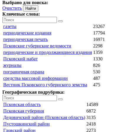
Выбрано для поиска:
Очистить
Ключевые слова:
газеты
23267
периодические издания
17794
периодическая печать
16971
Псковские губернские ведомости
2298
периодические и продолжающиеся издания
1359
Псковский набат
1330
журналы
826
пограничная охрана
530
средства массовой информации
487
Вестник Псковского губернского земства
475
Географическая подрубрика:
Псковская область
14589
Псковская губерния
6872
Дедовичский район (Псковская область)
3135
Пустошкинский район
2418
Гдовский район
2273