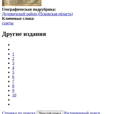
Географическая подрубрика:
Дедовичский район (Псковская область)
Ключевые слова:
газеты
Другие издания
1
2
3
4
5
6
7
8
9
10
Справка по поиску
Расширенный поиск