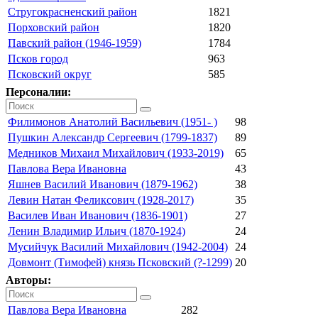
Стругокрасненский район
1821
Порховский район
1820
Павский район (1946-1959)
1784
Псков город
963
Псковский округ
585
Персоналии:
Филимонов Анатолий Васильевич (1951- )
98
Пушкин Александр Сергеевич (1799-1837)
89
Медников Михаил Михайлович (1933-2019)
65
Павлова Вера Ивановна
43
Яшнев Василий Иванович (1879-1962)
38
Левин Натан Феликсович (1928-2017)
35
Василев Иван Иванович (1836-1901)
27
Ленин Владимир Ильич (1870-1924)
24
Мусийчук Василий Михайлович (1942-2004)
24
Довмонт (Тимофей) князь Псковский (?-1299)
20
Авторы:
Павлова Вера Ивановна
282