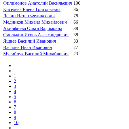
Филимонов Анатолий Васильевич
100
Киселева Елена Григорьевна
86
Левин Натан Феликсович
78
Медников Михаил Михайлович
66
Акинфиева Ольга Вадимовна
38
Смолькин Игорь Александрович
38
Яшнев Василий Иванович
33
Василев Иван Иванович
27
Мусийчук Василий Михайлович
23
1
2
3
4
5
6
7
8
9
10