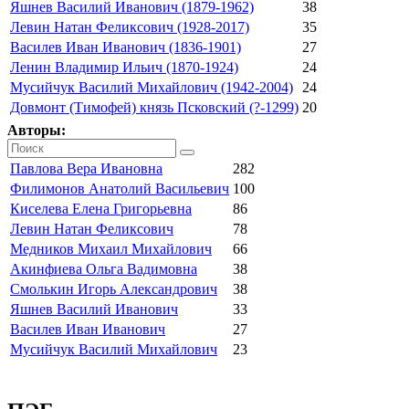
Яшнев Василий Иванович (1879-1962)
38
Левин Натан Феликсович (1928-2017)
35
Василев Иван Иванович (1836-1901)
27
Ленин Владимир Ильич (1870-1924)
24
Мусийчук Василий Михайлович (1942-2004)
24
Довмонт (Тимофей) князь Псковский (?-1299)
20
Авторы:
Павлова Вера Ивановна
282
Филимонов Анатолий Васильевич
100
Киселева Елена Григорьевна
86
Левин Натан Феликсович
78
Медников Михаил Михайлович
66
Акинфиева Ольга Вадимовна
38
Смолькин Игорь Александрович
38
Яшнев Василий Иванович
33
Василев Иван Иванович
27
Мусийчук Василий Михайлович
23