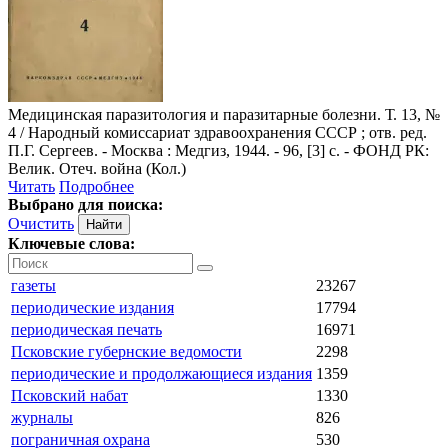
Медицинская паразитология и паразитарные болезни
. Т. 13, №
4 / Народный комиссариат здравоохранения СССР ; отв. ред.
П.Г. Сергеев. - Москва : Медгиз, 1944. - 96, [3] с. - ФОНД РК:
Велик. Отеч. война (Кол.)
Читать
Подробнее
Выбрано для поиска:
Очистить
Ключевые слова:
газеты
23267
периодические издания
17794
периодическая печать
16971
Псковские губернские ведомости
2298
периодические и продолжающиеся издания
1359
Псковский набат
1330
журналы
826
пограничная охрана
530