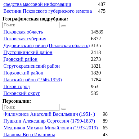
средства массовой информации
487
Вестник Псковского губернского земства
475
Географическая подрубрика:
Псковская область
14589
Псковская губерния
6872
Дедовичский район (Псковская область)
3135
Пустошкинский район
2418
Гдовский район
2273
Стругокрасненский район
1821
Порховский район
1820
Павский район (1946-1959)
1784
Псков город
963
Псковский округ
585
Персоналии:
Филимонов Анатолий Васильевич (1951- )
98
Пушкин Александр Сергеевич (1799-1837)
89
Медников Михаил Михайлович (1933-2019)
65
Павлова Вера Ивановна
43