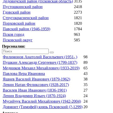
Дедовичский район (Псковская область)
3135
Пустошкинский район
2418
Гдовский район
2273
Стругокрасненский район
1821
Порховский район
1820
Павский район (1946-1959)
1784
Псков город
963
Псковский округ
585
Персоналии:
Филимонов Анатолий Васильевич (1951- )
98
Пушкин Александр Сергеевич (1799-1837)
89
Медников Михаил Михайлович (1933-2019)
65
Павлова Вера Ивановна
43
Яшнев Василий Иванович (1879-1962)
38
Левин Натан Феликсович (1928-2017)
35
Василев Иван Иванович (1836-1901)
27
Ленин Владимир Ильич (1870-1924)
24
Мусийчук Василий Михайлович (1942-2004)
24
Довмонт (Тимофей) князь Псковский (?-1299)
20