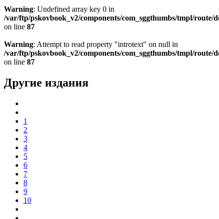
Warning
: Undefined array key 0 in
/var/ftp/pskovbook_v2/components/com_sggthumbs/tmpl/route/d
on line
87
Warning
: Attempt to read property "introtext" on null in
/var/ftp/pskovbook_v2/components/com_sggthumbs/tmpl/route/d
on line
87
Другие издания
1
2
3
4
5
6
7
8
9
10