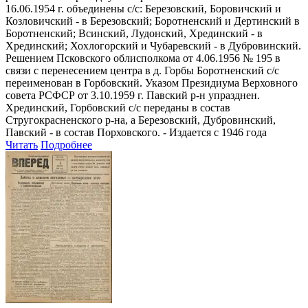
16.06.1954 г. объединены с/с: Березовский, Боровичский и
Козловичский - в Березовский; Боротненский и Дертинский в
Боротненский; Всинский, Лудонский, Хрединский - в
Хрединский; Хохлогорский и Чубаревский - в Дубровинский.
Решением Псковского облисполкома от 4.06.1956 № 195 в
связи с перенесением центра в д. Горбы Боротненский с/с
переименован в Горбовский. Указом Президиума Верховного
совета РСФСР от 3.10.1959 г. Павский р-н упразднен.
Хрединский, Горбовский с/с переданы в состав
Стругокрасненского р-на, а Березовский, Дубровинский,
Павский - в состав Порховского. - Издается с 1946 года
Читать
Подробнее