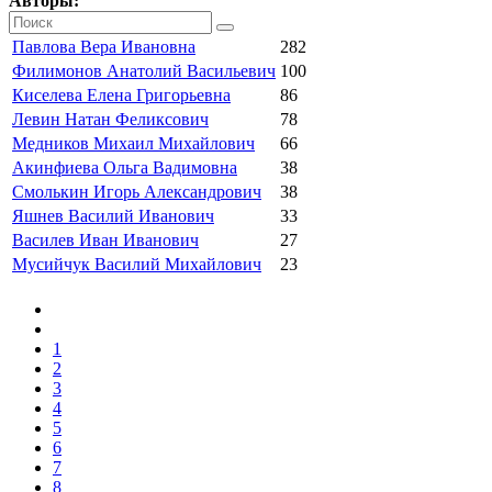
Авторы:
Павлова Вера Ивановна
282
Филимонов Анатолий Васильевич
100
Киселева Елена Григорьевна
86
Левин Натан Феликсович
78
Медников Михаил Михайлович
66
Акинфиева Ольга Вадимовна
38
Смолькин Игорь Александрович
38
Яшнев Василий Иванович
33
Василев Иван Иванович
27
Мусийчук Василий Михайлович
23
1
2
3
4
5
6
7
8