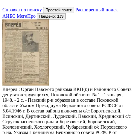
Справка по поиску
Расширенный поиск
АИБС МегаПро
Найдено:
139
Вперед
: Орган Павского райкома ВКП(б) и Районного Совета
депутатов трудящихся, Псковской области. № 1 : 1 января.,
1948. - 2 с. - Павский р-н образован в составе Псковской
области Указом Президиума Верховного совета РСФСР от
5.04.1946 г. В состав района включены с/с: Боротненский,
Всинский, Дертинский, Лудонский, Павский, Хрединский с/с
Стругокрасненского р-на и Березовский, Боровичский,
Козловичский, Хохлогорский, Чубаревский с/с Порховского
р-на. Указом Президиума Верховного совета РСФСР от