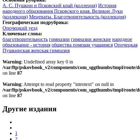
А. С. Пушкин и Псковский край (коллеция)
История
народного образования Псковского края. Великие Луки
(коллекция)
Меценаты. Благотворительность (коллекция)
Географическая подрубрика:
Опочецкий уезд
Ключевые слова:
благотворительность
гимназии
гимназии женские
народное
образование - история
общества помощи учащимся
Опочецкая
Пушкинская женская гимназия
Warning
: Undefined array key 0 in
/var/ftp/pskovbook_v2/components/com_sggthumbs/tmpl/route/d
on line
87
Warning
: Attempt to read property "introtext" on null in
/var/ftp/pskovbook_v2/components/com_sggthumbs/tmpl/route/d
on line
87
Другие издания
1
2