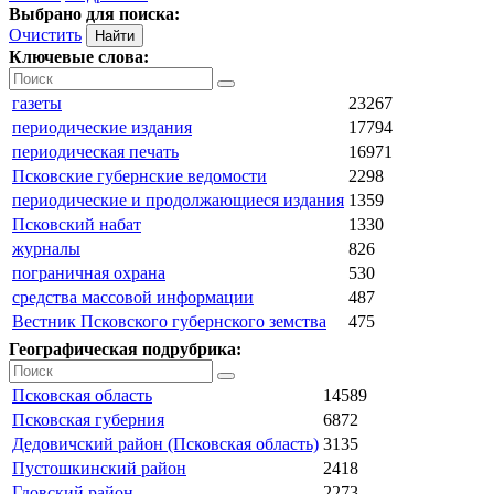
Выбрано для поиска:
Очистить
Ключевые слова:
газеты
23267
периодические издания
17794
периодическая печать
16971
Псковские губернские ведомости
2298
периодические и продолжающиеся издания
1359
Псковский набат
1330
журналы
826
пограничная охрана
530
средства массовой информации
487
Вестник Псковского губернского земства
475
Географическая подрубрика:
Псковская область
14589
Псковская губерния
6872
Дедовичский район (Псковская область)
3135
Пустошкинский район
2418
Гдовский район
2273