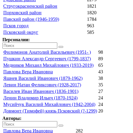
Стругокрасненский район
1821
Порховский район
1820
Павский район (1946-1959)
1784
Псков город
963
Псковский округ
585
Персоналии:
Филимонов Анатолий Васильевич (1951- )
98
Пушкин Александр Сергеевич (1799-1837)
89
Медников Михаил Михайлович (1933-2019)
65
Павлова Вера Ивановна
43
Яшнев Василий Иванович (1879-1962)
38
Левин Натан Феликсович (1928-2017)
35
Василев Иван Иванович (1836-1901)
27
Ленин Владимир Ильич (1870-1924)
24
Мусийчук Василий Михайлович (1942-2004)
24
Довмонт (Тимофей) князь Псковский (?-1299)
20
Авторы:
Павлова Вера Ивановна
282