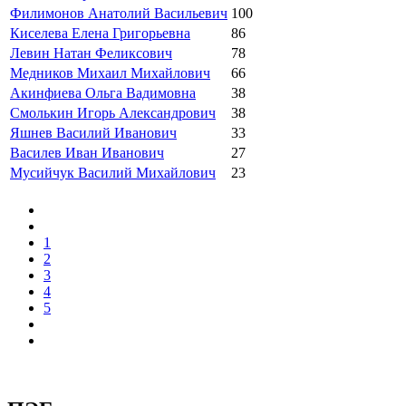
Филимонов Анатолий Васильевич
100
Киселева Елена Григорьевна
86
Левин Натан Феликсович
78
Медников Михаил Михайлович
66
Акинфиева Ольга Вадимовна
38
Смолькин Игорь Александрович
38
Яшнев Василий Иванович
33
Василев Иван Иванович
27
Мусийчук Василий Михайлович
23
1
2
3
4
5