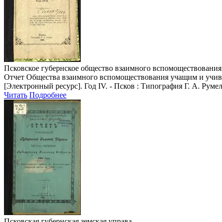
Псковское губернское общество взаимного вспомоществовани
Отчет Общества взаимного вспомоществования учащим и учивши
[Электронный ресурс]. Год IV. - Псков : Типография Г. А. Румел
Читать
Подробнее
Псковская губернская земская управа.