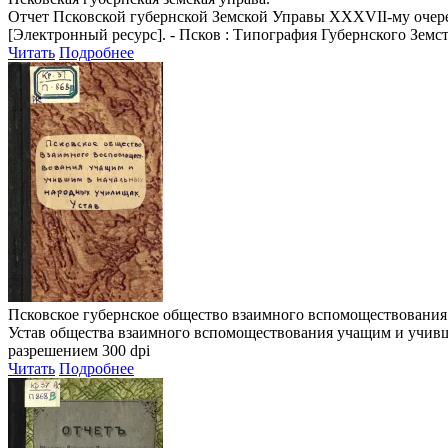
Отчет Псковской губернской Земской Управы XXXVII-му очере
[Электронный ресурс]. - Псков : Типография Губернского Земства
Читать
Подробнее
Псковское губернское общество взаимного вспомоществовани
Устав общества взаимного вспомоществования учащим и учив
разрешением 300 dpi
Читать
Подробнее