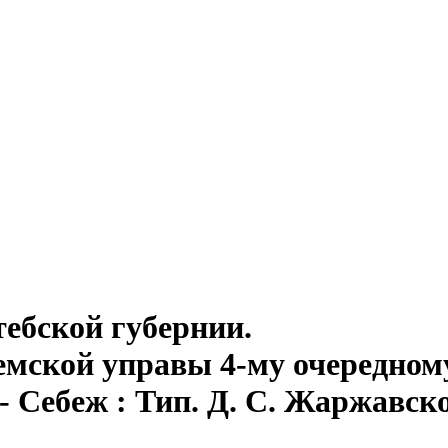
тебской губернии.
емской управы 4-му очередном
 - Себеж : Тип. Д. С. Жаржавског