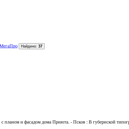
МегаПро
Найдено:
37
с планом и фасадом дома Приюта. - Псков : В губернской типогра