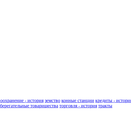
воохранение - история
земство
конные станции
кредиты - истори
сберегательные товарищества
торговля - история
тракты