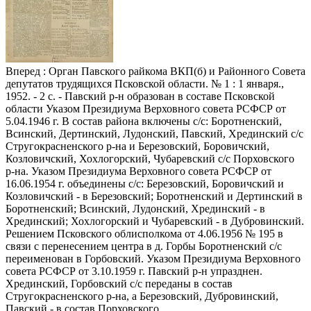
Вперед
: Орган Павского райкома ВКП(б) и Районного Совета
депутатов трудящихся Псковской области. № 1 : 1 января.,
1952. - 2 с. - Павский р-н образован в составе Псковской
области Указом Президиума Верховного совета РСФСР от
5.04.1946 г. В состав района включены с/с: Боротненский,
Всинский, Дертинский, Лудонский, Павский, Хрединский с/с
Стругокрасненского р-на и Березовский, Боровичский,
Козловичский, Хохлогорский, Чубаревский с/с Порховского
р-на. Указом Президиума Верховного совета РСФСР от
16.06.1954 г. объединены с/с: Березовский, Боровичский и
Козловичский - в Березовский; Боротненский и Дертинский в
Боротненский; Всинский, Лудонский, Хрединский - в
Хрединский; Хохлогорский и Чубаревский - в Дубровинский.
Решением Псковского облисполкома от 4.06.1956 № 195 в
связи с перенесением центра в д. Горбы Боротненский с/с
переименован в Горбовский. Указом Президиума Верховного
совета РСФСР от 3.10.1959 г. Павский р-н упразднен.
Хрединский, Горбовский с/с переданы в состав
Стругокрасненского р-на, а Березовский, Дубровинский,
Павский - в состав Порховского.