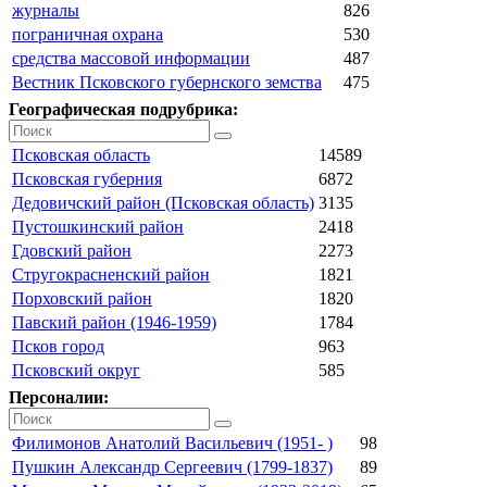
журналы
826
пограничная охрана
530
средства массовой информации
487
Вестник Псковского губернского земства
475
Географическая подрубрика:
Псковская область
14589
Псковская губерния
6872
Дедовичский район (Псковская область)
3135
Пустошкинский район
2418
Гдовский район
2273
Стругокрасненский район
1821
Порховский район
1820
Павский район (1946-1959)
1784
Псков город
963
Псковский округ
585
Персоналии:
Филимонов Анатолий Васильевич (1951- )
98
Пушкин Александр Сергеевич (1799-1837)
89