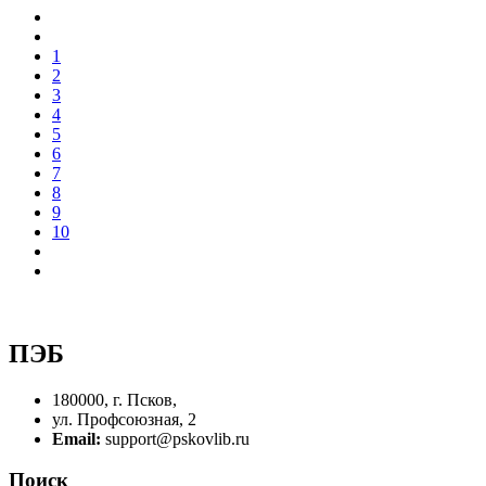
1
2
3
4
5
6
7
8
9
10
ПЭБ
180000, г. Псков,
ул. Профсоюзная, 2
Email:
support@pskovlib.ru
Поиск