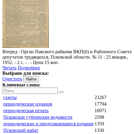
Вперед
: Орган Павского райкома ВКП(б) и Районного Совета
депутатов трудящихся, Псковской области. № 11 : 25 января.,
1952. - 2 с. - . - Цена 15 коп.
Читать
Подробнее
Выбрано для поиска:
Очистить
Ключевые слова:
газеты
23267
периодические издания
17794
периодическая печать
16971
Псковские губернские ведомости
2298
периодические и продолжающиеся издания
1359
Псковский набат
1330