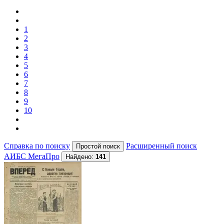
1
2
3
4
5
6
7
8
9
10
Справка по поиску
Расширенный поиск
АИБС МегаПро
Найдено:
141