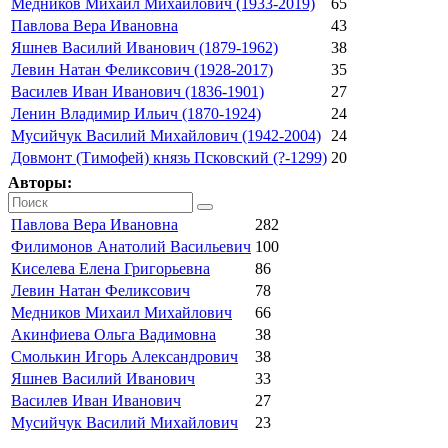
Медников Михаил Михайлович (1933-2019)
65
Павлова Вера Ивановна
43
Яшнев Василий Иванович (1879-1962)
38
Левин Натан Феликсович (1928-2017)
35
Василев Иван Иванович (1836-1901)
27
Ленин Владимир Ильич (1870-1924)
24
Мусийчук Василий Михайлович (1942-2004)
24
Довмонт (Тимофей) князь Псковский (?-1299)
20
Авторы:
Павлова Вера Ивановна
282
Филимонов Анатолий Васильевич
100
Киселева Елена Григорьевна
86
Левин Натан Феликсович
78
Медников Михаил Михайлович
66
Акинфиева Ольга Вадимовна
38
Смолькин Игорь Александрович
38
Яшнев Василий Иванович
33
Василев Иван Иванович
27
Мусийчук Василий Михайлович
23