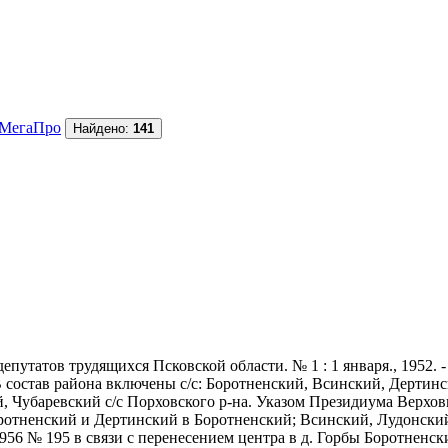
МегаПро
Найдено:
141
утатов трудящихся Псковской области. № 1 : 1 января., 1952. - 
В состав района включены с/с: Боротненский, Всинский, Дертин
, Чубаревский с/с Порховского р-на. Указом Президиума Верховн
оротненский и Дертинский в Боротненский; Всинский, Лудонски
956 № 195 в связи с перенесением центра в д. Горбы Боротненск