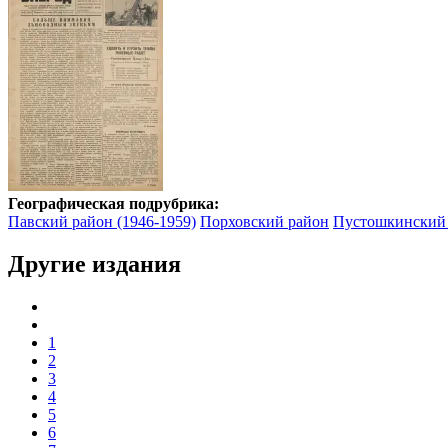
Географическая подрубрика:
Павский район (1946-1959)
Порховский район
Пустошкинский
Другие издания
1
2
3
4
5
6