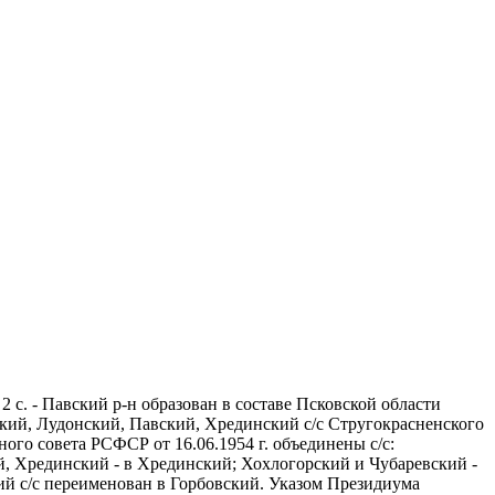
2 с. - Павский р-н образован в составе Псковской области
ский, Лудонский, Павский, Хрединский с/с Стругокрасненского
ого совета РСФСР от 16.06.1954 г. объединены с/с:
й, Хрединский - в Хрединский; Хохлогорский и Чубаревский -
ий с/с переименован в Горбовский. Указом Президиума