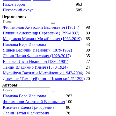
Псков город
963
Псковский округ
585
Персоналии:
Филимонов Анатолий Васильевич (1951- )
98
Пушкин Александр Сергеевич (1799-1837)
89
Медников Михаил Михайлович (1933-2019)
65
Павлова Вера Ивановна
43
Яшнев Василий Иванович (1879-1962)
38
Левин Натан Феликсович (1928-2017)
35
Василев Иван Иванович (1836-1901)
27
Ленин Владимир Ильич (1870-1924)
24
Мусийчук Василий Михайлович (1942-2004)
24
Довмонт (Тимофей) князь Псковский (?-1299)
20
Авторы:
Павлова Вера Ивановна
282
Филимонов Анатолий Васильевич
100
Киселева Елена Григорьевна
86
Левин Натан Феликсович
78