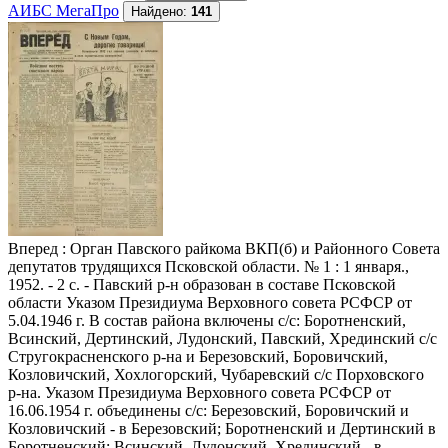
АИБС МегаПро
Найдено:
141
Вперед
: Орган Павского райкома ВКП(б) и Районного Совета
депутатов трудящихся Псковской области. № 1 : 1 января.,
1952. - 2 с. - Павский р-н образован в составе Псковской
области Указом Президиума Верховного совета РСФСР от
5.04.1946 г. В состав района включены с/с: Боротненский,
Всинский, Дертинский, Лудонский, Павский, Хрединский с/с
Стругокрасненского р-на и Березовский, Боровичский,
Козловичский, Хохлогорский, Чубаревский с/с Порховского
р-на. Указом Президиума Верховного совета РСФСР от
16.06.1954 г. объединены с/с: Березовский, Боровичский и
Козловичский - в Березовский; Боротненский и Дертинский в
Боротненский; Всинский, Лудонский, Хрединский - в