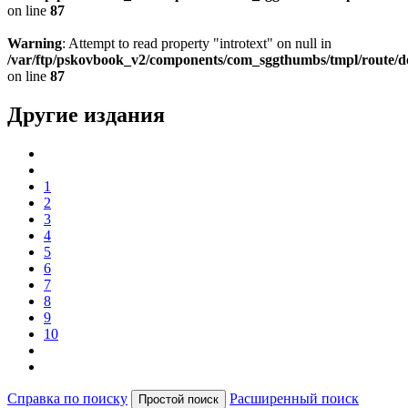
on line
87
Warning
: Attempt to read property "introtext" on null in
/var/ftp/pskovbook_v2/components/com_sggthumbs/tmpl/route/d
on line
87
Другие издания
1
2
3
4
5
6
7
8
9
10
Справка по поиску
Расширенный поиск