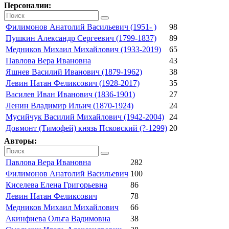
Персоналии:
Филимонов Анатолий Васильевич (1951- )
98
Пушкин Александр Сергеевич (1799-1837)
89
Медников Михаил Михайлович (1933-2019)
65
Павлова Вера Ивановна
43
Яшнев Василий Иванович (1879-1962)
38
Левин Натан Феликсович (1928-2017)
35
Василев Иван Иванович (1836-1901)
27
Ленин Владимир Ильич (1870-1924)
24
Мусийчук Василий Михайлович (1942-2004)
24
Довмонт (Тимофей) князь Псковский (?-1299)
20
Авторы:
Павлова Вера Ивановна
282
Филимонов Анатолий Васильевич
100
Киселева Елена Григорьевна
86
Левин Натан Феликсович
78
Медников Михаил Михайлович
66
Акинфиева Ольга Вадимовна
38