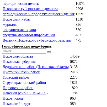
периодическая печать
16971
Псковские губернские ведомости
2298
периодические и продолжающиеся издания
1359
Псковский набат
1330
журналы
826
пограничная охрана
530
средства массовой информации
487
Вестник Псковского губернского земства
475
Географическая подрубрика:
Псковская область
14589
Псковская губерния
6872
Дедовичский район (Псковская область)
3135
Пустошкинский район
2418
Гдовский район
2273
Стругокрасненский район
1821
Порховский район
1820
Павский район (1946-1959)
1784
Псков город
963
Псковский округ
585