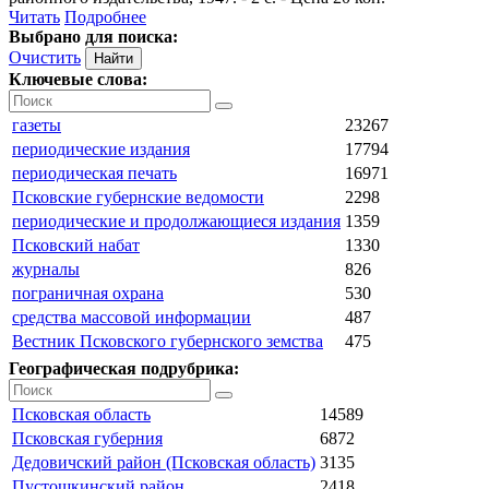
Читать
Подробнее
Выбрано для поиска:
Очистить
Ключевые слова:
газеты
23267
периодические издания
17794
периодическая печать
16971
Псковские губернские ведомости
2298
периодические и продолжающиеся издания
1359
Псковский набат
1330
журналы
826
пограничная охрана
530
средства массовой информации
487
Вестник Псковского губернского земства
475
Географическая подрубрика:
Псковская область
14589
Псковская губерния
6872
Дедовичский район (Псковская область)
3135
Пустошкинский район
2418