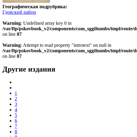
Географическая подрубрика:
Гдовский район
Warning
: Undefined array key 0 in
/var/ftp/pskovbook_v2/components/com_sggthumbs/tmpl/route/d
on line
87
Warning
: Attempt to read property "introtext" on null in
/var/ftp/pskovbook_v2/components/com_sggthumbs/tmpl/route/d
on line
87
Другие издания
1
2
3
4
5
6
7
8