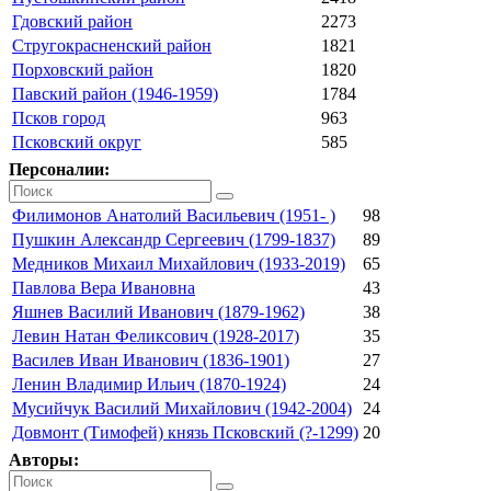
Гдовский район
2273
Стругокрасненский район
1821
Порховский район
1820
Павский район (1946-1959)
1784
Псков город
963
Псковский округ
585
Персоналии:
Филимонов Анатолий Васильевич (1951- )
98
Пушкин Александр Сергеевич (1799-1837)
89
Медников Михаил Михайлович (1933-2019)
65
Павлова Вера Ивановна
43
Яшнев Василий Иванович (1879-1962)
38
Левин Натан Феликсович (1928-2017)
35
Василев Иван Иванович (1836-1901)
27
Ленин Владимир Ильич (1870-1924)
24
Мусийчук Василий Михайлович (1942-2004)
24
Довмонт (Тимофей) князь Псковский (?-1299)
20
Авторы: