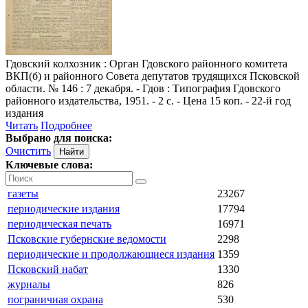
Гдовский колхозник
: Орган Гдовского районного комитета
ВКП(б) и районного Совета депутатов трудящихся Псковской
области. № 146 : 7 декабря. - Гдов : Типография Гдовского
районного издательства, 1951. - 2 с. - Цена 15 коп. - 22-й год
издания
Читать
Подробнее
Выбрано для поиска:
Очистить
Ключевые слова:
газеты
23267
периодические издания
17794
периодическая печать
16971
Псковские губернские ведомости
2298
периодические и продолжающиеся издания
1359
Псковский набат
1330
журналы
826
пограничная охрана
530