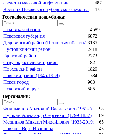
средства массовой информации
487
Вестник Псковского губернского земства
475
Географическая подрубрика:
Псковская область
14589
Псковская губерния
6872
Дедовичский район (Псковская область)
3135
Пустошкинский район
2418
Гдовский район
2273
Стругокрасненский район
1821
Порховский район
1820
Павский район (1946-1959)
1784
Псков город
963
Псковский округ
585
Персоналии:
Филимонов Анатолий Васильевич (1951- )
98
Пушкин Александр Сергеевич (1799-1837)
89
Медников Михаил Михайлович (1933-2019)
65
Павлова Вера Ивановна
43