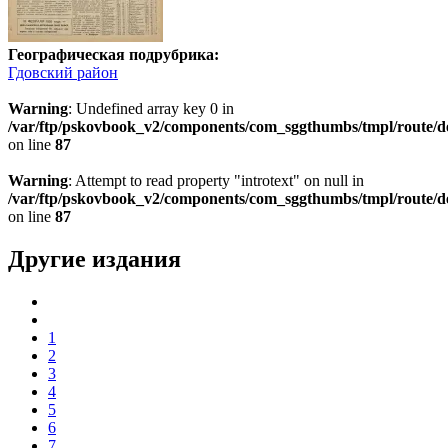
Географическая подрубрика:
Гдовский район
Warning
: Undefined array key 0 in
/var/ftp/pskovbook_v2/components/com_sggthumbs/tmpl/route/d
on line
87
Warning
: Attempt to read property "introtext" on null in
/var/ftp/pskovbook_v2/components/com_sggthumbs/tmpl/route/d
on line
87
Другие издания
1
2
3
4
5
6
7