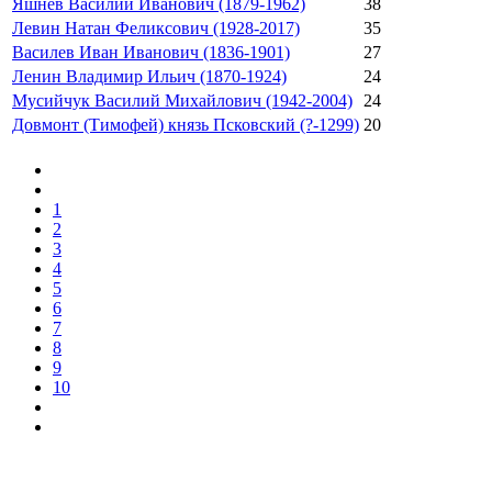
Яшнев Василий Иванович (1879-1962)
38
Левин Натан Феликсович (1928-2017)
35
Василев Иван Иванович (1836-1901)
27
Ленин Владимир Ильич (1870-1924)
24
Мусийчук Василий Михайлович (1942-2004)
24
Довмонт (Тимофей) князь Псковский (?-1299)
20
1
2
3
4
5
6
7
8
9
10