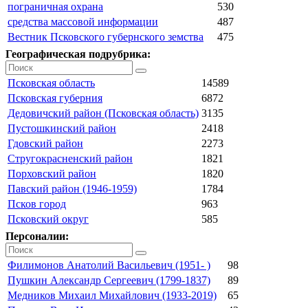
пограничная охрана
530
средства массовой информации
487
Вестник Псковского губернского земства
475
Географическая подрубрика:
Псковская область
14589
Псковская губерния
6872
Дедовичский район (Псковская область)
3135
Пустошкинский район
2418
Гдовский район
2273
Стругокрасненский район
1821
Порховский район
1820
Павский район (1946-1959)
1784
Псков город
963
Псковский округ
585
Персоналии:
Филимонов Анатолий Васильевич (1951- )
98
Пушкин Александр Сергеевич (1799-1837)
89
Медников Михаил Михайлович (1933-2019)
65