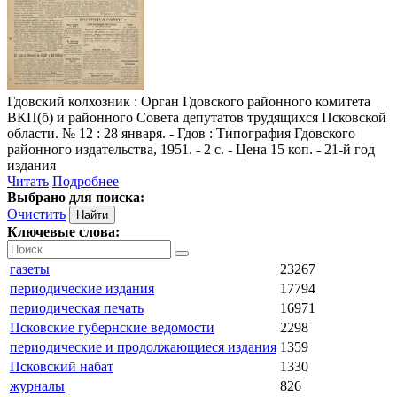
Гдовский колхозник
: Орган Гдовского районного комитета
ВКП(б) и районного Совета депутатов трудящихся Псковской
области. № 12 : 28 января. - Гдов : Типография Гдовского
районного издательства, 1951. - 2 с. - Цена 15 коп. - 21-й год
издания
Читать
Подробнее
Выбрано для поиска:
Очистить
Ключевые слова:
газеты
23267
периодические издания
17794
периодическая печать
16971
Псковские губернские ведомости
2298
периодические и продолжающиеся издания
1359
Псковский набат
1330
журналы
826