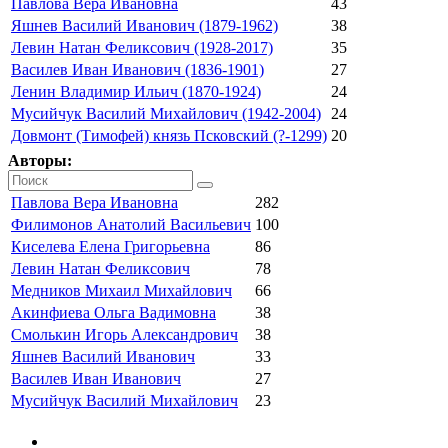
Павлова Вера Ивановна
43
Яшнев Василий Иванович (1879-1962)
38
Левин Натан Феликсович (1928-2017)
35
Василев Иван Иванович (1836-1901)
27
Ленин Владимир Ильич (1870-1924)
24
Мусийчук Василий Михайлович (1942-2004)
24
Довмонт (Тимофей) князь Псковский (?-1299)
20
Авторы:
Павлова Вера Ивановна
282
Филимонов Анатолий Васильевич
100
Киселева Елена Григорьевна
86
Левин Натан Феликсович
78
Медников Михаил Михайлович
66
Акинфиева Ольга Вадимовна
38
Смолькин Игорь Александрович
38
Яшнев Василий Иванович
33
Василев Иван Иванович
27
Мусийчук Василий Михайлович
23