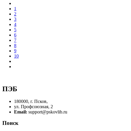
1
2
3
4
5
6
7
8
9
10
ПЭБ
180000, г. Псков,
ул. Профсоюзная, 2
Email:
support@pskovlib.ru
Поиск