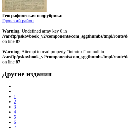
Географическая подрубрика:
Гдовский район
Warning
: Undefined array key 0 in
/var/ftp/pskovbook_v2/components/com_sggthumbs/tmpl/route/d
on line
87
Warning
: Attempt to read property "introtext" on null in
/var/ftp/pskovbook_v2/components/com_sggthumbs/tmpl/route/d
on line
87
Другие издания
1
2
3
4
5
6
7