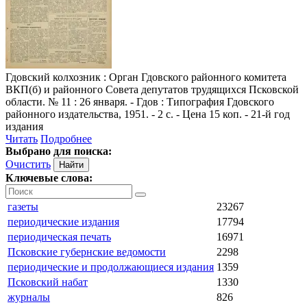
Гдовский колхозник
: Орган Гдовского районного комитета
ВКП(б) и районного Совета депутатов трудящихся Псковской
области. № 11 : 26 января. - Гдов : Типография Гдовского
районного издательства, 1951. - 2 с. - Цена 15 коп. - 21-й год
издания
Читать
Подробнее
Выбрано для поиска:
Очистить
Ключевые слова:
газеты
23267
периодические издания
17794
периодическая печать
16971
Псковские губернские ведомости
2298
периодические и продолжающиеся издания
1359
Псковский набат
1330
журналы
826