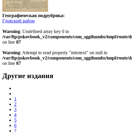
Географическая подрубрика:
Гдовский район
Warning
: Undefined array key 0 in
/var/ftp/pskovbook_v2/components/com_sggthumbs/tmpl/route/d
on line
87
Warning
: Attempt to read property "introtext" on null in
/var/ftp/pskovbook_v2/components/com_sggthumbs/tmpl/route/d
on line
87
Другие издания
1
2
3
4
5
6
7