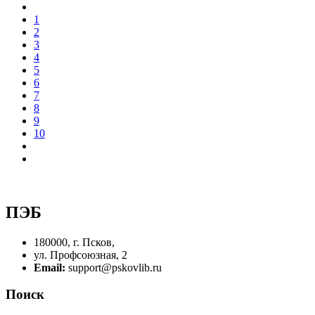
1
2
3
4
5
6
7
8
9
10
ПЭБ
180000, г. Псков,
ул. Профсоюзная, 2
Email:
support@pskovlib.ru
Поиск