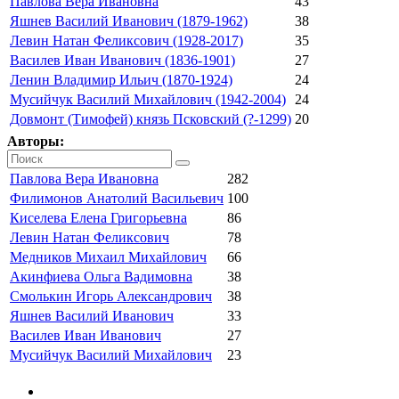
Павлова Вера Ивановна
43
Яшнев Василий Иванович (1879-1962)
38
Левин Натан Феликсович (1928-2017)
35
Василев Иван Иванович (1836-1901)
27
Ленин Владимир Ильич (1870-1924)
24
Мусийчук Василий Михайлович (1942-2004)
24
Довмонт (Тимофей) князь Псковский (?-1299)
20
Авторы:
Павлова Вера Ивановна
282
Филимонов Анатолий Васильевич
100
Киселева Елена Григорьевна
86
Левин Натан Феликсович
78
Медников Михаил Михайлович
66
Акинфиева Ольга Вадимовна
38
Смолькин Игорь Александрович
38
Яшнев Василий Иванович
33
Василев Иван Иванович
27
Мусийчук Василий Михайлович
23