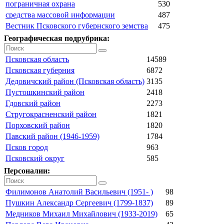
пограничная охрана
530
средства массовой информации
487
Вестник Псковского губернского земства
475
Географическая подрубрика:
Псковская область
14589
Псковская губерния
6872
Дедовичский район (Псковская область)
3135
Пустошкинский район
2418
Гдовский район
2273
Стругокрасненский район
1821
Порховский район
1820
Павский район (1946-1959)
1784
Псков город
963
Псковский округ
585
Персоналии:
Филимонов Анатолий Васильевич (1951- )
98
Пушкин Александр Сергеевич (1799-1837)
89
Медников Михаил Михайлович (1933-2019)
65