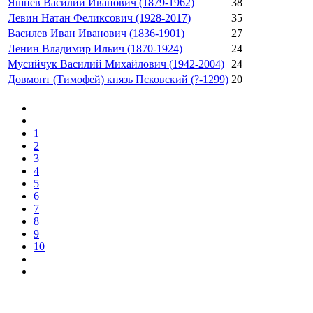
Яшнев Василий Иванович (1879-1962)
38
Левин Натан Феликсович (1928-2017)
35
Василев Иван Иванович (1836-1901)
27
Ленин Владимир Ильич (1870-1924)
24
Мусийчук Василий Михайлович (1942-2004)
24
Довмонт (Тимофей) князь Псковский (?-1299)
20
1
2
3
4
5
6
7
8
9
10