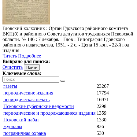
Гдовский колхозник
: Орган Гдовского районного комитета
ВКП(б) и районного Совета депутатов трудящихся Псковской
области. № 146 : 7 декабря. - Гдов : Типография Гдовского
районного издательства, 1951. - 2 с. - Цена 15 коп. - 22-й год
издания
Читать
Подробнее
Выбрано для поиска:
Очистить
Ключевые слова:
газеты
23267
периодические издания
17794
периодическая печать
16971
Псковские губернские ведомости
2298
периодические и продолжающиеся издания
1359
Псковский набат
1330
журналы
826
пограничная охрана
530