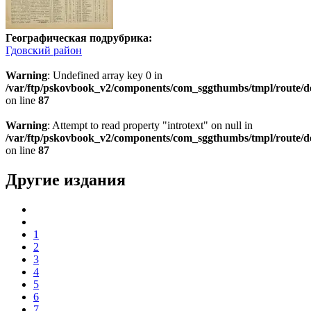
Географическая подрубрика:
Гдовский район
Warning
: Undefined array key 0 in
/var/ftp/pskovbook_v2/components/com_sggthumbs/tmpl/route/d
on line
87
Warning
: Attempt to read property "introtext" on null in
/var/ftp/pskovbook_v2/components/com_sggthumbs/tmpl/route/d
on line
87
Другие издания
1
2
3
4
5
6
7