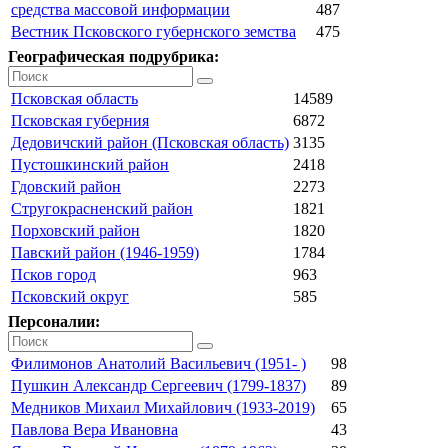
средства массовой информации
487
Вестник Псковского губернского земства
475
Географическая подрубрика:
Псковская область
14589
Псковская губерния
6872
Дедовичский район (Псковская область)
3135
Пустошкинский район
2418
Гдовский район
2273
Стругокрасненский район
1821
Порховский район
1820
Павский район (1946-1959)
1784
Псков город
963
Псковский округ
585
Персоналии:
Филимонов Анатолий Васильевич (1951- )
98
Пушкин Александр Сергеевич (1799-1837)
89
Медников Михаил Михайлович (1933-2019)
65
Павлова Вера Ивановна
43