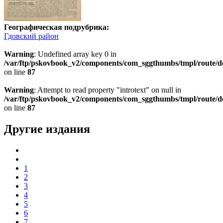
Географическая подрубрика:
Гдовский район
Warning
: Undefined array key 0 in
/var/ftp/pskovbook_v2/components/com_sggthumbs/tmpl/route/d
on line
87
Warning
: Attempt to read property "introtext" on null in
/var/ftp/pskovbook_v2/components/com_sggthumbs/tmpl/route/d
on line
87
Другие издания
1
2
3
4
5
6
7