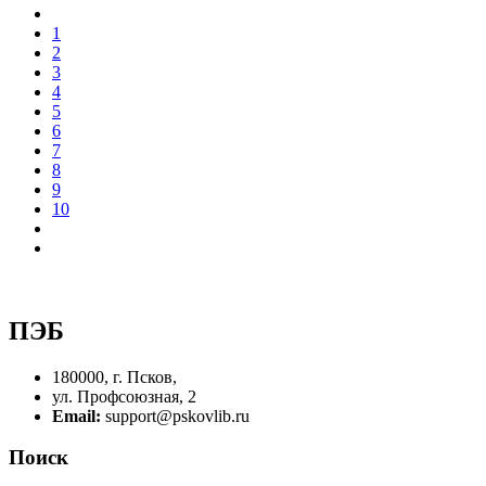
1
2
3
4
5
6
7
8
9
10
ПЭБ
180000, г. Псков,
ул. Профсоюзная, 2
Email:
support@pskovlib.ru
Поиск