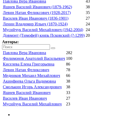
Павлова Вера Ивановна
43
Яшнев Василий Иванович (1879-1962)
38
Левин Натан Феликсович (1928-2017)
35
Василев Иван Иванович (1836-1901)
27
Ленин Владимир Ильич (1870-1924)
24
Мусийчук Василий Михайлович (1942-2004)
24
Довмонт (Тимофей) князь Псковский (?-1299)
20
Авторы:
Павлова Вера Ивановна
282
Филимонов Анатолий Васильевич
100
Киселева Елена Григорьевна
86
Левин Натан Феликсович
78
Медников Михаил Михайлович
66
Акинфиева Ольга Вадимовна
38
Смолькин Игорь Александрович
38
Яшнев Василий Иванович
33
Василев Иван Иванович
27
Мусийчук Василий Михайлович
23