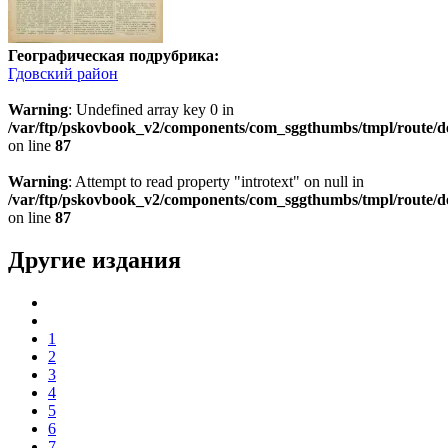
Географическая подрубрика:
Гдовский район
Warning
: Undefined array key 0 in
/var/ftp/pskovbook_v2/components/com_sggthumbs/tmpl/route/d
on line
87
Warning
: Attempt to read property "introtext" on null in
/var/ftp/pskovbook_v2/components/com_sggthumbs/tmpl/route/d
on line
87
Другие издания
1
2
3
4
5
6
7