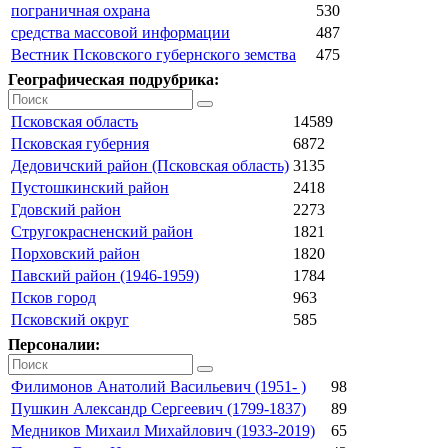
пограничная охрана
530
средства массовой информации
487
Вестник Псковского губернского земства
475
Географическая подрубрика:
Псковская область
14589
Псковская губерния
6872
Дедовичский район (Псковская область)
3135
Пустошкинский район
2418
Гдовский район
2273
Стругокрасненский район
1821
Порховский район
1820
Павский район (1946-1959)
1784
Псков город
963
Псковский округ
585
Персоналии:
Филимонов Анатолий Васильевич (1951- )
98
Пушкин Александр Сергеевич (1799-1837)
89
Медников Михаил Михайлович (1933-2019)
65