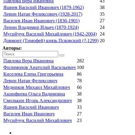
Павлова Вера Ивановна
43
Яшнев Василий Иванович (1879-1962)
38
Левин Натан Феликсович (1928-2017)
35
Василев Иван Иванович (1836-1901)
27
Ленин Владимир Ильич (1870-1924)
24
Мусийчук Василий Михайлович (1942-2004)
24
Довмонт (Тимофей) князь Псковский (?-1299)
20
Авторы:
Павлова Вера Ивановна
282
Филимонов Анатолий Васильевич
100
Киселева Елена Григорьевна
86
Левин Натан Феликсович
78
Медников Михаил Михайлович
66
Акинфиева Ольга Вадимовна
38
Смолькин Игорь Александрович
38
Яшнев Василий Иванович
33
Василев Иван Иванович
27
Мусийчук Василий Михайлович
23