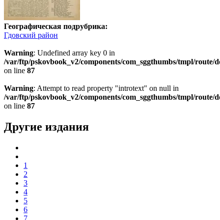
Географическая подрубрика:
Гдовский район
Warning
: Undefined array key 0 in
/var/ftp/pskovbook_v2/components/com_sggthumbs/tmpl/route/d
on line
87
Warning
: Attempt to read property "introtext" on null in
/var/ftp/pskovbook_v2/components/com_sggthumbs/tmpl/route/d
on line
87
Другие издания
1
2
3
4
5
6
7