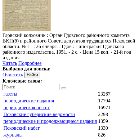
Гдовский колхозник
: Орган Гдовского районного комитета
ВКП(б) и районного Совета депутатов трудящихся Псковской
области. № 11 : 26 января. - Гдов : Типография Гдовского
районного издательства, 1951. - 2 с. - Цена 15 коп. - 21-й год
издания
Читать
Подробнее
Выбрано для поиска:
Очистить
Ключевые слова:
газеты
23267
периодические издания
17794
периодическая печать
16971
Псковские губернские ведомости
2298
периодические и продолжающиеся издания
1359
Псковский набат
1330
журналы
826