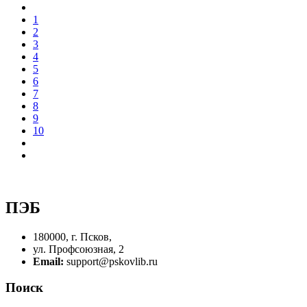
1
2
3
4
5
6
7
8
9
10
ПЭБ
180000, г. Псков,
ул. Профсоюзная, 2
Email:
support@pskovlib.ru
Поиск