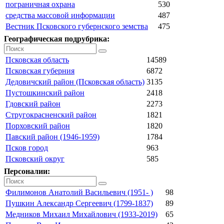
пограничная охрана
530
средства массовой информации
487
Вестник Псковского губернского земства
475
Географическая подрубрика:
Псковская область
14589
Псковская губерния
6872
Дедовичский район (Псковская область)
3135
Пустошкинский район
2418
Гдовский район
2273
Стругокрасненский район
1821
Порховский район
1820
Павский район (1946-1959)
1784
Псков город
963
Псковский округ
585
Персоналии:
Филимонов Анатолий Васильевич (1951- )
98
Пушкин Александр Сергеевич (1799-1837)
89
Медников Михаил Михайлович (1933-2019)
65