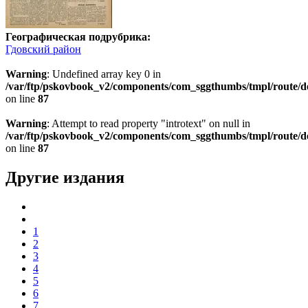
Географическая подрубрика:
Гдовский район
Warning
: Undefined array key 0 in
/var/ftp/pskovbook_v2/components/com_sggthumbs/tmpl/route/d
on line
87
Warning
: Attempt to read property "introtext" on null in
/var/ftp/pskovbook_v2/components/com_sggthumbs/tmpl/route/d
on line
87
Другие издания
1
2
3
4
5
6
7