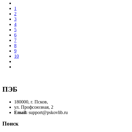
1
2
3
4
5
6
7
8
9
10
ПЭБ
180000, г. Псков,
ул. Профсоюзная, 2
Email:
support@pskovlib.ru
Поиск