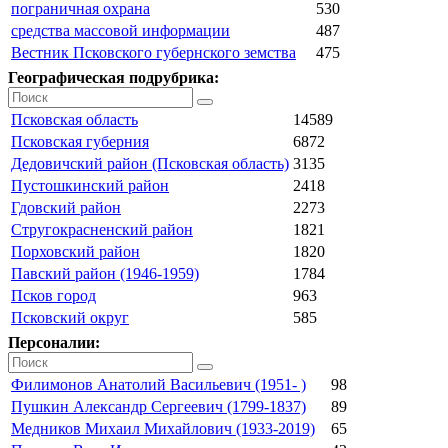
пограничная охрана
530
средства массовой информации
487
Вестник Псковского губернского земства
475
Географическая подрубрика:
Псковская область
14589
Псковская губерния
6872
Дедовичский район (Псковская область)
3135
Пустошкинский район
2418
Гдовский район
2273
Стругокрасненский район
1821
Порховский район
1820
Павский район (1946-1959)
1784
Псков город
963
Псковский округ
585
Персоналии:
Филимонов Анатолий Васильевич (1951- )
98
Пушкин Александр Сергеевич (1799-1837)
89
Медников Михаил Михайлович (1933-2019)
65