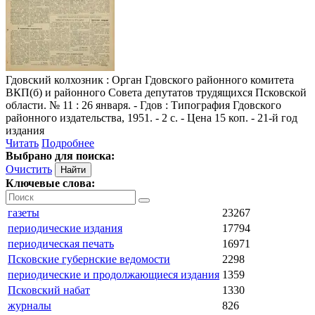
Гдовский колхозник
: Орган Гдовского районного комитета
ВКП(б) и районного Совета депутатов трудящихся Псковской
области. № 11 : 26 января. - Гдов : Типография Гдовского
районного издательства, 1951. - 2 с. - Цена 15 коп. - 21-й год
издания
Читать
Подробнее
Выбрано для поиска:
Очистить
Ключевые слова:
газеты
23267
периодические издания
17794
периодическая печать
16971
Псковские губернские ведомости
2298
периодические и продолжающиеся издания
1359
Псковский набат
1330
журналы
826