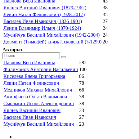
Павлова Вера Ивановна
43
Яшнев Василий Иванович (1879-1962)
38
Левин Натан Феликсович (1928-2017)
35
Василев Иван Иванович (1836-1901)
27
Ленин Владимир Ильич (1870-1924)
24
Мусийчук Василий Михайлович (1942-2004)
24
Довмонт (Тимофей) князь Псковский (?-1299)
20
Авторы:
Павлова Вера Ивановна
282
Филимонов Анатолий Васильевич
100
Киселева Елена Григорьевна
86
Левин Натан Феликсович
78
Медников Михаил Михайлович
66
Акинфиева Ольга Вадимовна
38
Смолькин Игорь Александрович
38
Яшнев Василий Иванович
33
Василев Иван Иванович
27
Мусийчук Василий Михайлович
23