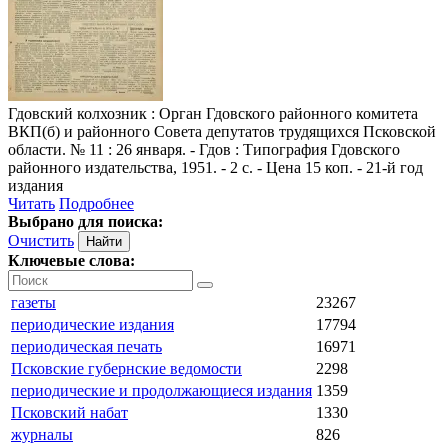
Гдовский колхозник
: Орган Гдовского районного комитета
ВКП(б) и районного Совета депутатов трудящихся Псковской
области. № 11 : 26 января. - Гдов : Типография Гдовского
районного издательства, 1951. - 2 с. - Цена 15 коп. - 21-й год
издания
Читать
Подробнее
Выбрано для поиска:
Очистить
Ключевые слова:
газеты
23267
периодические издания
17794
периодическая печать
16971
Псковские губернские ведомости
2298
периодические и продолжающиеся издания
1359
Псковский набат
1330
журналы
826