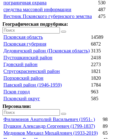
пограничная охрана
530
средства массовой информации
487
Вестник Псковского губернского земства
475
Географическая подрубрика:
Псковская область
14589
Псковская губерния
6872
Дедовичский район (Псковская область)
3135
Пустошкинский район
2418
Гдовский район
2273
Стругокрасненский район
1821
Порховский район
1820
Павский район (1946-1959)
1784
Псков город
963
Псковский округ
585
Персоналии:
Филимонов Анатолий Васильевич (1951- )
98
Пушкин Александр Сергеевич (1799-1837)
89
Медников Михаил Михайлович (1933-2019)
65