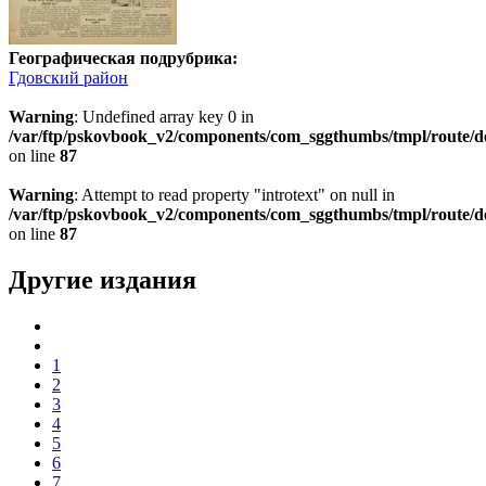
Географическая подрубрика:
Гдовский район
Warning
: Undefined array key 0 in
/var/ftp/pskovbook_v2/components/com_sggthumbs/tmpl/route/d
on line
87
Warning
: Attempt to read property "introtext" on null in
/var/ftp/pskovbook_v2/components/com_sggthumbs/tmpl/route/d
on line
87
Другие издания
1
2
3
4
5
6
7