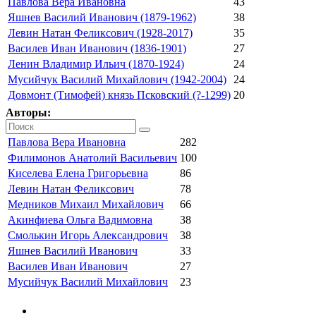
Павлова Вера Ивановна
43
Яшнев Василий Иванович (1879-1962)
38
Левин Натан Феликсович (1928-2017)
35
Василев Иван Иванович (1836-1901)
27
Ленин Владимир Ильич (1870-1924)
24
Мусийчук Василий Михайлович (1942-2004)
24
Довмонт (Тимофей) князь Псковский (?-1299)
20
Авторы:
Павлова Вера Ивановна
282
Филимонов Анатолий Васильевич
100
Киселева Елена Григорьевна
86
Левин Натан Феликсович
78
Медников Михаил Михайлович
66
Акинфиева Ольга Вадимовна
38
Смолькин Игорь Александрович
38
Яшнев Василий Иванович
33
Василев Иван Иванович
27
Мусийчук Василий Михайлович
23