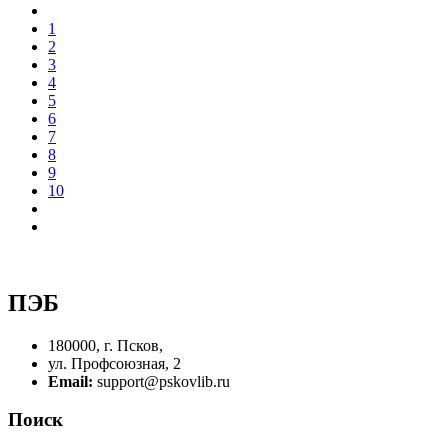
1
2
3
4
5
6
7
8
9
10
ПЭБ
180000, г. Псков,
ул. Профсоюзная, 2
Email:
support@pskovlib.ru
Поиск