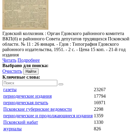
Гдовский колхозник
: Орган Гдовского районного комитета
ВКП(б) и районного Совета депутатов трудящихся Псковской
области. № 11 : 26 января. - Гдов : Типография Гдовского
районного издательства, 1951. - 2 с. - Цена 15 коп. - 21-й год
издания
Читать
Подробнее
Выбрано для поиска:
Очистить
Ключевые слова:
газеты
23267
периодические издания
17794
периодическая печать
16971
Псковские губернские ведомости
2298
периодические и продолжающиеся издания
1359
Псковский набат
1330
журналы
826