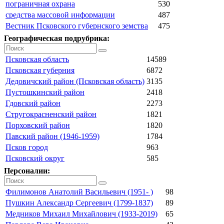
пограничная охрана
530
средства массовой информации
487
Вестник Псковского губернского земства
475
Географическая подрубрика:
Псковская область
14589
Псковская губерния
6872
Дедовичский район (Псковская область)
3135
Пустошкинский район
2418
Гдовский район
2273
Стругокрасненский район
1821
Порховский район
1820
Павский район (1946-1959)
1784
Псков город
963
Псковский округ
585
Персоналии:
Филимонов Анатолий Васильевич (1951- )
98
Пушкин Александр Сергеевич (1799-1837)
89
Медников Михаил Михайлович (1933-2019)
65