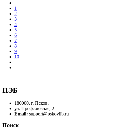
1
2
3
4
5
6
7
8
9
10
ПЭБ
180000, г. Псков,
ул. Профсоюзная, 2
Email:
support@pskovlib.ru
Поиск