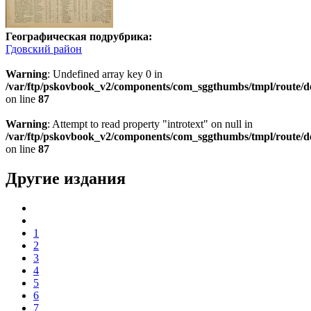
Географическая подрубрика:
Гдовский район
Warning
: Undefined array key 0 in
/var/ftp/pskovbook_v2/components/com_sggthumbs/tmpl/route/d
on line
87
Warning
: Attempt to read property "introtext" on null in
/var/ftp/pskovbook_v2/components/com_sggthumbs/tmpl/route/d
on line
87
Другие издания
1
2
3
4
5
6
7