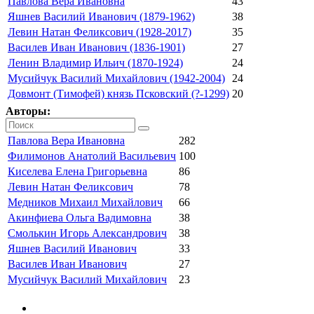
Павлова Вера Ивановна
43
Яшнев Василий Иванович (1879-1962)
38
Левин Натан Феликсович (1928-2017)
35
Василев Иван Иванович (1836-1901)
27
Ленин Владимир Ильич (1870-1924)
24
Мусийчук Василий Михайлович (1942-2004)
24
Довмонт (Тимофей) князь Псковский (?-1299)
20
Авторы:
Павлова Вера Ивановна
282
Филимонов Анатолий Васильевич
100
Киселева Елена Григорьевна
86
Левин Натан Феликсович
78
Медников Михаил Михайлович
66
Акинфиева Ольга Вадимовна
38
Смолькин Игорь Александрович
38
Яшнев Василий Иванович
33
Василев Иван Иванович
27
Мусийчук Василий Михайлович
23