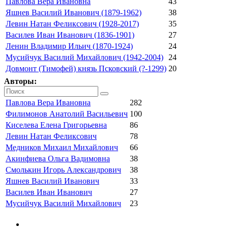
Павлова Вера Ивановна
43
Яшнев Василий Иванович (1879-1962)
38
Левин Натан Феликсович (1928-2017)
35
Василев Иван Иванович (1836-1901)
27
Ленин Владимир Ильич (1870-1924)
24
Мусийчук Василий Михайлович (1942-2004)
24
Довмонт (Тимофей) князь Псковский (?-1299)
20
Авторы:
Павлова Вера Ивановна
282
Филимонов Анатолий Васильевич
100
Киселева Елена Григорьевна
86
Левин Натан Феликсович
78
Медников Михаил Михайлович
66
Акинфиева Ольга Вадимовна
38
Смолькин Игорь Александрович
38
Яшнев Василий Иванович
33
Василев Иван Иванович
27
Мусийчук Василий Михайлович
23