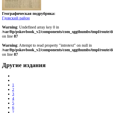
Географическая подрубрика:
Гдовский район
Warning
: Undefined array key 0 in
/var/ftp/pskovbook_v2/components/com_sggthumbs/tmpl/route/d
on line
87
Warning
: Attempt to read property "introtext" on null in
/var/ftp/pskovbook_v2/components/com_sggthumbs/tmpl/route/d
on line
87
Другие издания
1
2
3
4
5
6
7