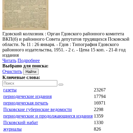
Гдовский колхозник
: Орган Гдовского районного комитета
ВКП(б) и районного Совета депутатов трудящихся Псковской
области. № 11 : 26 января. - Гдов : Типография Гдовского
районного издательства, 1951. - 2 с. - Цена 15 коп. - 21-й год
издания
Читать
Подробнее
Выбрано для поиска:
Очистить
Ключевые слова:
газеты
23267
периодические издания
17794
периодическая печать
16971
Псковские губернские ведомости
2298
периодические и продолжающиеся издания
1359
Псковский набат
1330
журналы
826