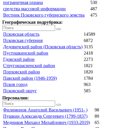
пограничная охрана
530
средства массовой информации
487
Вестник Псковского губернского земства
475
Географическая подрубрика:
Псковская область
14589
Псковская губерния
6872
Дедовичский район (Псковская область)
3135
Пустошкинский район
2418
Гдовский район
2273
Стругокрасненский район
1821
Порховский район
1820
Павский район (1946-1959)
1784
Псков город
963
Псковский округ
585
Персоналии:
Филимонов Анатолий Васильевич (1951- )
98
Пушкин Александр Сергеевич (1799-1837)
89
Медников Михаил Михайлович (1933-2019)
65