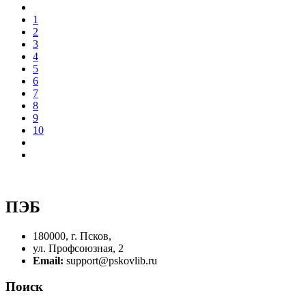
1
2
3
4
5
6
7
8
9
10
ПЭБ
180000, г. Псков,
ул. Профсоюзная, 2
Email:
support@pskovlib.ru
Поиск