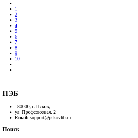
1
2
3
4
5
6
7
8
9
10
ПЭБ
180000, г. Псков,
ул. Профсоюзная, 2
Email:
support@pskovlib.ru
Поиск