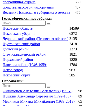
пограничная охрана
530
средства массовой информации
487
Вестник Псковского губернского земства
475
Географическая подрубрика:
Псковская область
14589
Псковская губерния
6872
Дедовичский район (Псковская область)
3135
Пустошкинский район
2418
Гдовский район
2273
Стругокрасненский район
1821
Порховский район
1820
Павский район (1946-1959)
1784
Псков город
963
Псковский округ
585
Персоналии:
Филимонов Анатолий Васильевич (1951- )
98
Пушкин Александр Сергеевич (1799-1837)
89
Медников Михаил Михайлович (1933-2019)
65