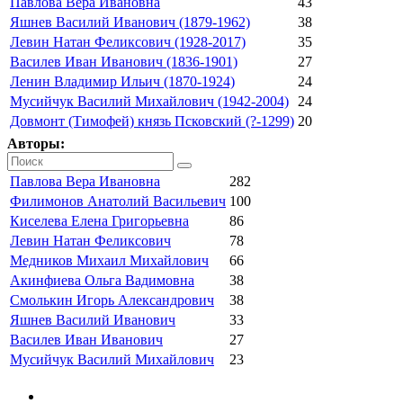
Павлова Вера Ивановна
43
Яшнев Василий Иванович (1879-1962)
38
Левин Натан Феликсович (1928-2017)
35
Василев Иван Иванович (1836-1901)
27
Ленин Владимир Ильич (1870-1924)
24
Мусийчук Василий Михайлович (1942-2004)
24
Довмонт (Тимофей) князь Псковский (?-1299)
20
Авторы:
Павлова Вера Ивановна
282
Филимонов Анатолий Васильевич
100
Киселева Елена Григорьевна
86
Левин Натан Феликсович
78
Медников Михаил Михайлович
66
Акинфиева Ольга Вадимовна
38
Смолькин Игорь Александрович
38
Яшнев Василий Иванович
33
Василев Иван Иванович
27
Мусийчук Василий Михайлович
23