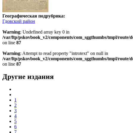
Географическая подрубрика:
Гдовский район
Warning
: Undefined array key 0 in
/var/ftp/pskovbook_v2/components/com_sggthumbs/tmpl/route/d
on line
87
Warning
: Attempt to read property "introtext" on null in
/var/ftp/pskovbook_v2/components/com_sggthumbs/tmpl/route/d
on line
87
Другие издания
1
2
3
4
5
6
7