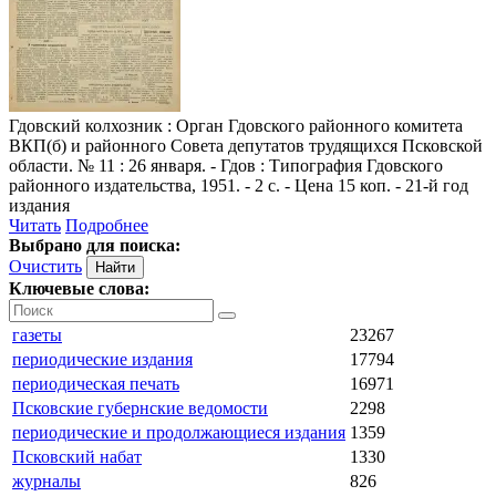
Гдовский колхозник
: Орган Гдовского районного комитета
ВКП(б) и районного Совета депутатов трудящихся Псковской
области. № 11 : 26 января. - Гдов : Типография Гдовского
районного издательства, 1951. - 2 с. - Цена 15 коп. - 21-й год
издания
Читать
Подробнее
Выбрано для поиска:
Очистить
Ключевые слова:
газеты
23267
периодические издания
17794
периодическая печать
16971
Псковские губернские ведомости
2298
периодические и продолжающиеся издания
1359
Псковский набат
1330
журналы
826