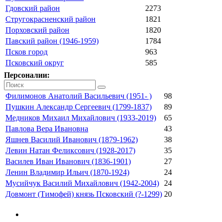
Гдовский район
2273
Стругокрасненский район
1821
Порховский район
1820
Павский район (1946-1959)
1784
Псков город
963
Псковский округ
585
Персоналии:
Филимонов Анатолий Васильевич (1951- )
98
Пушкин Александр Сергеевич (1799-1837)
89
Медников Михаил Михайлович (1933-2019)
65
Павлова Вера Ивановна
43
Яшнев Василий Иванович (1879-1962)
38
Левин Натан Феликсович (1928-2017)
35
Василев Иван Иванович (1836-1901)
27
Ленин Владимир Ильич (1870-1924)
24
Мусийчук Василий Михайлович (1942-2004)
24
Довмонт (Тимофей) князь Псковский (?-1299)
20