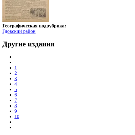
Географическая подрубрика:
Гдовский район
Другие издания
1
2
3
4
5
6
7
8
9
10