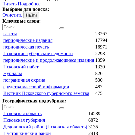
Читать
Подробнее
Выбрано для поиска:
Очистить
Ключевые слова:
газеты
23267
периодические издания
17794
периодическая печать
16971
Псковские губернские ведомости
2298
периодические и продолжающиеся издания
1359
Псковский набат
1330
журналы
826
пограничная охрана
530
средства массовой информации
487
Вестник Псковского губернского земства
475
Географическая подрубрика:
Псковская область
14589
Псковская губерния
6872
Дедовичский район (Псковская область)
3135
Пустошкинский район
2418