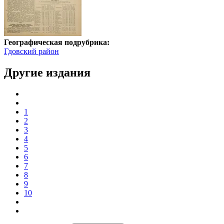
Географическая подрубрика:
Гдовский район
Другие издания
1
2
3
4
5
6
7
8
9
10