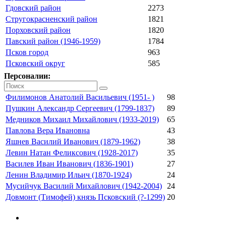
Гдовский район
2273
Стругокрасненский район
1821
Порховский район
1820
Павский район (1946-1959)
1784
Псков город
963
Псковский округ
585
Персоналии:
Филимонов Анатолий Васильевич (1951- )
98
Пушкин Александр Сергеевич (1799-1837)
89
Медников Михаил Михайлович (1933-2019)
65
Павлова Вера Ивановна
43
Яшнев Василий Иванович (1879-1962)
38
Левин Натан Феликсович (1928-2017)
35
Василев Иван Иванович (1836-1901)
27
Ленин Владимир Ильич (1870-1924)
24
Мусийчук Василий Михайлович (1942-2004)
24
Довмонт (Тимофей) князь Псковский (?-1299)
20