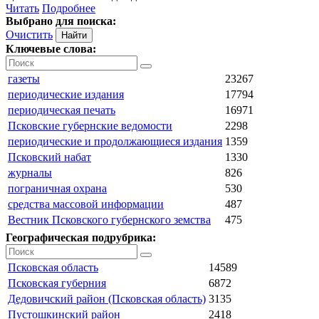
Читать
Подробнее
Выбрано для поиска:
Очистить
Ключевые слова:
газеты
23267
периодические издания
17794
периодическая печать
16971
Псковские губернские ведомости
2298
периодические и продолжающиеся издания
1359
Псковский набат
1330
журналы
826
пограничная охрана
530
средства массовой информации
487
Вестник Псковского губернского земства
475
Географическая подрубрика:
Псковская область
14589
Псковская губерния
6872
Дедовичский район (Псковская область)
3135
Пустошкинский район
2418