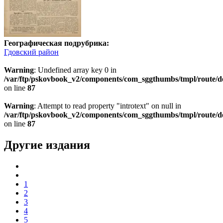
Географическая подрубрика:
Гдовский район
Warning
: Undefined array key 0 in
/var/ftp/pskovbook_v2/components/com_sggthumbs/tmpl/route/d
on line
87
Warning
: Attempt to read property "introtext" on null in
/var/ftp/pskovbook_v2/components/com_sggthumbs/tmpl/route/d
on line
87
Другие издания
1
2
3
4
5