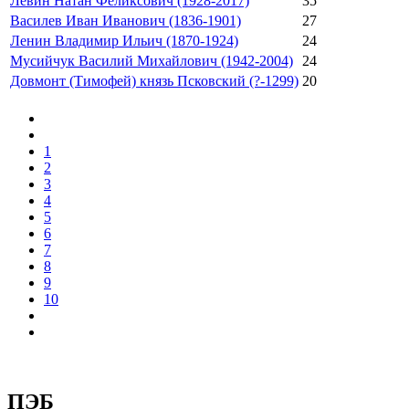
Левин Натан Феликсович (1928-2017)
35
Василев Иван Иванович (1836-1901)
27
Ленин Владимир Ильич (1870-1924)
24
Мусийчук Василий Михайлович (1942-2004)
24
Довмонт (Тимофей) князь Псковский (?-1299)
20
1
2
3
4
5
6
7
8
9
10
ПЭБ