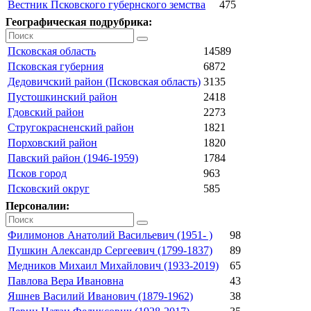
Вестник Псковского губернского земства
475
Географическая подрубрика:
Псковская область
14589
Псковская губерния
6872
Дедовичский район (Псковская область)
3135
Пустошкинский район
2418
Гдовский район
2273
Стругокрасненский район
1821
Порховский район
1820
Павский район (1946-1959)
1784
Псков город
963
Псковский округ
585
Персоналии:
Филимонов Анатолий Васильевич (1951- )
98
Пушкин Александр Сергеевич (1799-1837)
89
Медников Михаил Михайлович (1933-2019)
65
Павлова Вера Ивановна
43
Яшнев Василий Иванович (1879-1962)
38