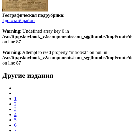
Географическая подрубрика:
Гдовский район
Warning
: Undefined array key 0 in
/var/ftp/pskovbook_v2/components/com_sggthumbs/tmpl/route/d
on line
87
Warning
: Attempt to read property "introtext" on null in
/var/ftp/pskovbook_v2/components/com_sggthumbs/tmpl/route/d
on line
87
Другие издания
1
2
3
4
5
6
7