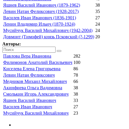
Яшнев Василий Иванович (1879-1962)
38
Левин Натан Феликсович (1928-2017)
35
Василев Иван Иванович (1836-1901)
27
Ленин Владимир Ильич (1870-1924)
24
Мусийчук Василий Михайлович (1942-2004)
24
Довмонт (Тимофей) князь Псковский (?-1299)
20
Авторы:
Павлова Вера Ивановна
282
Филимонов Анатолий Васильевич
100
Киселева Елена Григорьевна
86
Левин Натан Феликсович
78
Медников Михаил Михайлович
66
Акинфиева Ольга Вадимовна
38
Смолькин Игорь Александрович
38
Яшнев Василий Иванович
33
Василев Иван Иванович
27
Мусийчук Василий Михайлович
23