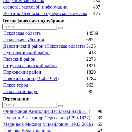
пограничная охрана
530
средства массовой информации
487
Вестник Псковского губернского земства
475
Географическая подрубрика:
Псковская область
14589
Псковская губерния
6872
Дедовичский район (Псковская область)
3135
Пустошкинский район
2418
Гдовский район
2273
Стругокрасненский район
1821
Порховский район
1820
Павский район (1946-1959)
1784
Псков город
963
Псковский округ
585
Персоналии:
Филимонов Анатолий Васильевич (1951- )
98
Пушкин Александр Сергеевич (1799-1837)
89
Медников Михаил Михайлович (1933-2019)
65
Павлова Вера Ивановна
43