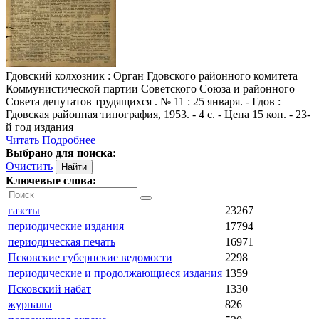
Гдовский колхозник
: Орган Гдовского районного комитета
Коммунистической партии Советского Союза и районного
Совета депутатов трудящихся . № 11 : 25 января. - Гдов :
Гдовская районная типография, 1953. - 4 с. - Цена 15 коп. - 23-
й год издания
Читать
Подробнее
Выбрано для поиска:
Очистить
Ключевые слова:
газеты
23267
периодические издания
17794
периодическая печать
16971
Псковские губернские ведомости
2298
периодические и продолжающиеся издания
1359
Псковский набат
1330
журналы
826