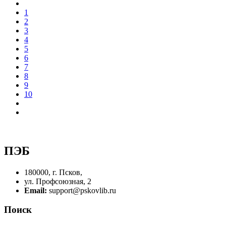
1
2
3
4
5
6
7
8
9
10
ПЭБ
180000, г. Псков,
ул. Профсоюзная, 2
Email:
support@pskovlib.ru
Поиск