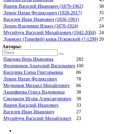
Яшнев Василий Иванович (1879-1962)
38
Левин Натан Феликсович (1928-2017)
35
Василев Иван Иванович (1836-1901)
27
Ленин Владимир Ильич (1870-1924)
24
Мусийчук Василий Михайлович (1942-2004)
24
Довмонт (Тимофей) князь Псковский (?-1299)
20
Авторы:
Павлова Вера Ивановна
282
Филимонов Анатолий Васильевич
100
Киселева Елена Григорьевна
86
Левин Натан Феликсович
78
Медников Михаил Михайлович
66
Акинфиева Ольга Вадимовна
38
Смолькин Игорь Александрович
38
Яшнев Василий Иванович
33
Василев Иван Иванович
27
Мусийчук Василий Михайлович
23