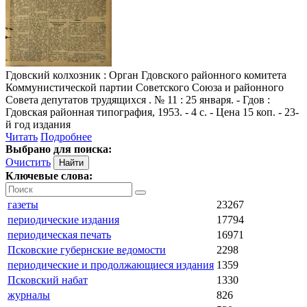
Гдовский колхозник
: Орган Гдовского районного комитета
Коммунистической партии Советского Союза и районного
Совета депутатов трудящихся . № 11 : 25 января. - Гдов :
Гдовская районная типография, 1953. - 4 с. - Цена 15 коп. - 23-
й год издания
Читать
Подробнее
Выбрано для поиска:
Очистить
Ключевые слова:
газеты
23267
периодические издания
17794
периодическая печать
16971
Псковские губернские ведомости
2298
периодические и продолжающиеся издания
1359
Псковский набат
1330
журналы
826