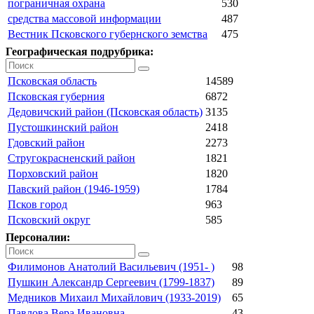
пограничная охрана
530
средства массовой информации
487
Вестник Псковского губернского земства
475
Географическая подрубрика:
Псковская область
14589
Псковская губерния
6872
Дедовичский район (Псковская область)
3135
Пустошкинский район
2418
Гдовский район
2273
Стругокрасненский район
1821
Порховский район
1820
Павский район (1946-1959)
1784
Псков город
963
Псковский округ
585
Персоналии:
Филимонов Анатолий Васильевич (1951- )
98
Пушкин Александр Сергеевич (1799-1837)
89
Медников Михаил Михайлович (1933-2019)
65
Павлова Вера Ивановна
43