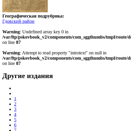
Географическая подрубрика:
Гдовский район
Warning
: Undefined array key 0 in
/var/ftp/pskovbook_v2/components/com_sggthumbs/tmpl/route/d
on line
87
Warning
: Attempt to read property "introtext" on null in
/var/ftp/pskovbook_v2/components/com_sggthumbs/tmpl/route/d
on line
87
Другие издания
1
2
3
4
5
6
7