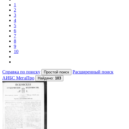
1
2
3
4
5
6
7
8
9
10
Справка по поиску
Расширенный поиск
АИБС МегаПро
Найдено:
103