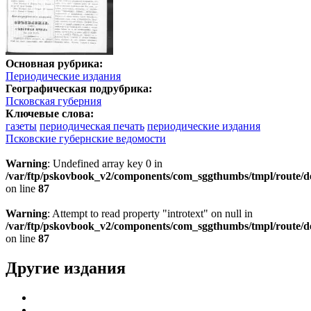
Основная рубрика:
Периодические издания
Географическая подрубрика:
Псковская губерния
Ключевые слова:
газеты
периодическая печать
периодические издания
Псковские губернские ведомости
Warning
: Undefined array key 0 in
/var/ftp/pskovbook_v2/components/com_sggthumbs/tmpl/route/d
on line
87
Warning
: Attempt to read property "introtext" on null in
/var/ftp/pskovbook_v2/components/com_sggthumbs/tmpl/route/d
on line
87
Другие издания