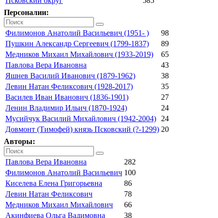
Псковский округ
585
Персоналии:
Филимонов Анатолий Васильевич (1951- )
98
Пушкин Александр Сергеевич (1799-1837)
89
Медников Михаил Михайлович (1933-2019)
65
Павлова Вера Ивановна
43
Яшнев Василий Иванович (1879-1962)
38
Левин Натан Феликсович (1928-2017)
35
Василев Иван Иванович (1836-1901)
27
Ленин Владимир Ильич (1870-1924)
24
Мусийчук Василий Михайлович (1942-2004)
24
Довмонт (Тимофей) князь Псковский (?-1299)
20
Авторы:
Павлова Вера Ивановна
282
Филимонов Анатолий Васильевич
100
Киселева Елена Григорьевна
86
Левин Натан Феликсович
78
Медников Михаил Михайлович
66
Акинфиева Ольга Вадимовна
38