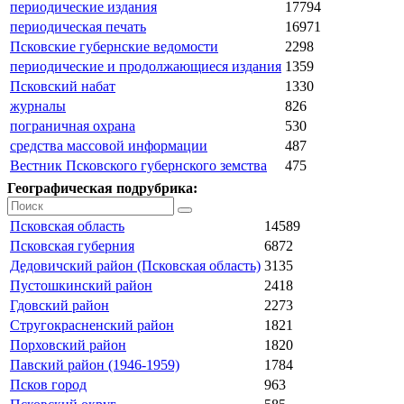
периодические издания
17794
периодическая печать
16971
Псковские губернские ведомости
2298
периодические и продолжающиеся издания
1359
Псковский набат
1330
журналы
826
пограничная охрана
530
средства массовой информации
487
Вестник Псковского губернского земства
475
Географическая подрубрика:
Псковская область
14589
Псковская губерния
6872
Дедовичский район (Псковская область)
3135
Пустошкинский район
2418
Гдовский район
2273
Стругокрасненский район
1821
Порховский район
1820
Павский район (1946-1959)
1784
Псков город
963