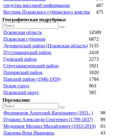
средства массовой информации
487
Вестник Псковского губернского земства
475
Географическая подрубрика:
Псковская область
14589
Псковская губерния
6872
Дедовичский район (Псковская область)
3135
Пустошкинский район
2418
Гдовский район
2273
Стругокрасненский район
1821
Порховский район
1820
Павский район (1946-1959)
1784
Псков город
963
Псковский округ
585
Персоналии:
Филимонов Анатолий Васильевич (1951- )
98
Пушкин Александр Сергеевич (1799-1837)
89
Медников Михаил Михайлович (1933-2019)
65
Павлова Вера Ивановна
43