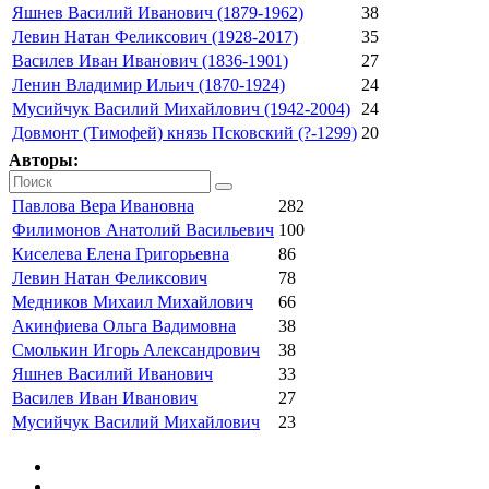
Яшнев Василий Иванович (1879-1962)
38
Левин Натан Феликсович (1928-2017)
35
Василев Иван Иванович (1836-1901)
27
Ленин Владимир Ильич (1870-1924)
24
Мусийчук Василий Михайлович (1942-2004)
24
Довмонт (Тимофей) князь Псковский (?-1299)
20
Авторы:
Павлова Вера Ивановна
282
Филимонов Анатолий Васильевич
100
Киселева Елена Григорьевна
86
Левин Натан Феликсович
78
Медников Михаил Михайлович
66
Акинфиева Ольга Вадимовна
38
Смолькин Игорь Александрович
38
Яшнев Василий Иванович
33
Василев Иван Иванович
27
Мусийчук Василий Михайлович
23