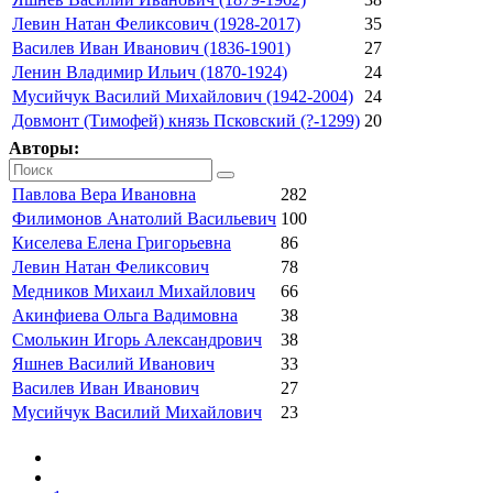
Левин Натан Феликсович (1928-2017)
35
Василев Иван Иванович (1836-1901)
27
Ленин Владимир Ильич (1870-1924)
24
Мусийчук Василий Михайлович (1942-2004)
24
Довмонт (Тимофей) князь Псковский (?-1299)
20
Авторы:
Павлова Вера Ивановна
282
Филимонов Анатолий Васильевич
100
Киселева Елена Григорьевна
86
Левин Натан Феликсович
78
Медников Михаил Михайлович
66
Акинфиева Ольга Вадимовна
38
Смолькин Игорь Александрович
38
Яшнев Василий Иванович
33
Василев Иван Иванович
27
Мусийчук Василий Михайлович
23