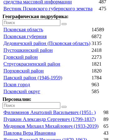
средства массовой информации
487
Вестник Псковского губернского земства
475
Географическая подрубрика:
Псковская область
14589
Псковская губерния
6872
Дедовичский район (Псковская область)
3135
Пустошкинский район
2418
Гдовский район
2273
Стругокрасненский район
1821
Порховский район
1820
Павский район (1946-1959)
1784
Псков город
963
Псковский округ
585
Персоналии:
Филимонов Анатолий Васильевич (1951- )
98
Пушкин Александр Сергеевич (1799-1837)
89
Медников Михаил Михайлович (1933-2019)
65
Павлова Вера Ивановна
43
Яшнев Василий Иванович (1879-1962)
38