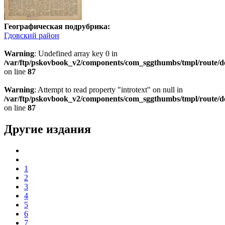
Географическая подрубрика:
Гдовский район
Warning
: Undefined array key 0 in
/var/ftp/pskovbook_v2/components/com_sggthumbs/tmpl/route/d
on line
87
Warning
: Attempt to read property "introtext" on null in
/var/ftp/pskovbook_v2/components/com_sggthumbs/tmpl/route/d
on line
87
Другие издания
1
2
3
4
5
6
7