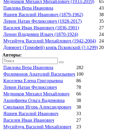
Медников Михаил Михайлович (1933-2019)
65
Павлова Вера Ивановна
43
Яшнев Василий Иванович (1879-1962)
38
Левин Натан Феликсович (1928-2017)
35
Василев Иван Иванович (1836-1901)
27
Ленин Владимир Ильич (1870-1924)
24
Мусийчук Василий Михайлович (1942-2004)
24
Довмонт (Тимофей) князь Псковский (?-1299)
20
Авторы:
Павлова Вера Ивановна
282
Филимонов Анатолий Васильевич
100
Киселева Елена Григорьевна
86
Левин Натан Феликсович
78
Медников Михаил Михайлович
66
Акинфиева Ольга Вадимовна
38
Смолькин Игорь Александрович
38
Яшнев Василий Иванович
33
Василев Иван Иванович
27
Мусийчук Василий Михайлович
23