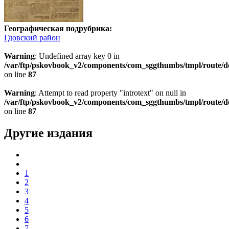
Географическая подрубрика:
Гдовский район
Warning
: Undefined array key 0 in
/var/ftp/pskovbook_v2/components/com_sggthumbs/tmpl/route/d
on line
87
Warning
: Attempt to read property "introtext" on null in
/var/ftp/pskovbook_v2/components/com_sggthumbs/tmpl/route/d
on line
87
Другие издания
1
2
3
4
5
6
7