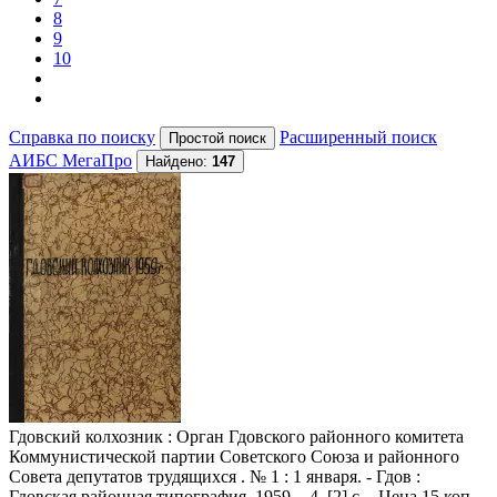
8
9
10
Справка по поиску
Расширенный поиск
АИБС МегаПро
Найдено:
147
Гдовский колхозник
: Орган Гдовского районного комитета
Коммунистической партии Советского Союза и районного
Совета депутатов трудящихся . № 1 : 1 января. - Гдов :
Гдовская районная типография, 1959. - 4, [2] с. - Цена 15 коп. -