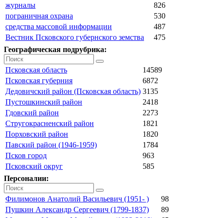
журналы
826
пограничная охрана
530
средства массовой информации
487
Вестник Псковского губернского земства
475
Географическая подрубрика:
Псковская область
14589
Псковская губерния
6872
Дедовичский район (Псковская область)
3135
Пустошкинский район
2418
Гдовский район
2273
Стругокрасненский район
1821
Порховский район
1820
Павский район (1946-1959)
1784
Псков город
963
Псковский округ
585
Персоналии:
Филимонов Анатолий Васильевич (1951- )
98
Пушкин Александр Сергеевич (1799-1837)
89