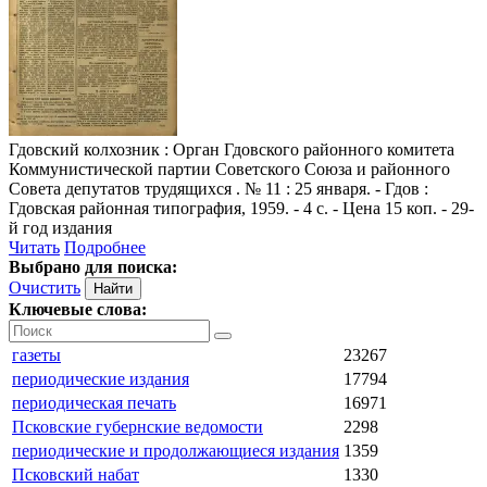
Гдовский колхозник
: Орган Гдовского районного комитета
Коммунистической партии Советского Союза и районного
Совета депутатов трудящихся . № 11 : 25 января. - Гдов :
Гдовская районная типография, 1959. - 4 с. - Цена 15 коп. - 29-
й год издания
Читать
Подробнее
Выбрано для поиска:
Очистить
Ключевые слова:
газеты
23267
периодические издания
17794
периодическая печать
16971
Псковские губернские ведомости
2298
периодические и продолжающиеся издания
1359
Псковский набат
1330