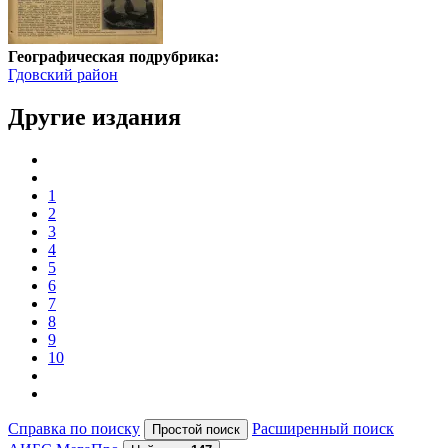
Географическая подрубрика:
Гдовский район
Другие издания
1
2
3
4
5
6
7
8
9
10
Справка по поиску
Расширенный поиск