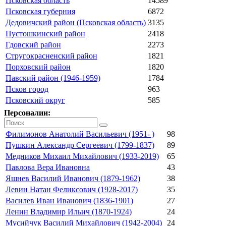
Псковская область
14589
Псковская губерния
6872
Дедовичский район (Псковская область)
3135
Пустошкинский район
2418
Гдовский район
2273
Стругокрасненский район
1821
Порховский район
1820
Павский район (1946-1959)
1784
Псков город
963
Псковский округ
585
Персоналии:
Филимонов Анатолий Васильевич (1951- )
98
Пушкин Александр Сергеевич (1799-1837)
89
Медников Михаил Михайлович (1933-2019)
65
Павлова Вера Ивановна
43
Яшнев Василий Иванович (1879-1962)
38
Левин Натан Феликсович (1928-2017)
35
Василев Иван Иванович (1836-1901)
27
Ленин Владимир Ильич (1870-1924)
24
Мусийчук Василий Михайлович (1942-2004)
24