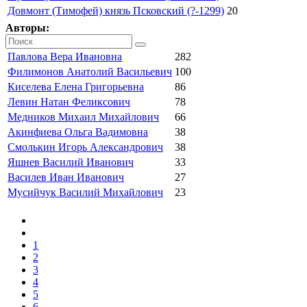
Довмонт (Тимофей) князь Псковский (?-1299)
20
Авторы:
Павлова Вера Ивановна
282
Филимонов Анатолий Васильевич
100
Киселева Елена Григорьевна
86
Левин Натан Феликсович
78
Медников Михаил Михайлович
66
Акинфиева Ольга Вадимовна
38
Смолькин Игорь Александрович
38
Яшнев Василий Иванович
33
Василев Иван Иванович
27
Мусийчук Василий Михайлович
23
1
2
3
4
5
6