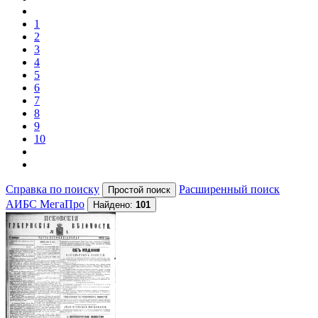
1
2
3
4
5
6
7
8
9
10
Справка по поиску
Расширенный поиск
АИБС МегаПро
Найдено:
101