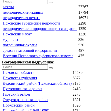
газеты
23267
периодические издания
17794
периодическая печать
16971
Псковские губернские ведомости
2298
периодические и продолжающиеся издания
1359
Псковский набат
1330
журналы
826
пограничная охрана
530
средства массовой информации
487
Вестник Псковского губернского земства
475
Географическая подрубрика:
Псковская область
14589
Псковская губерния
6872
Дедовичский район (Псковская область)
3135
Пустошкинский район
2418
Гдовский район
2273
Стругокрасненский район
1821
Порховский район
1820
Павский район (1946-1959)
1784