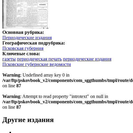
Основная рубрика:
Периодические издания
Географическая подрубрика:
Псковская губерния
Ключевые слова:
газеты
периодическая печать
периодические издания
Псковские губернские ведомости
Warning
: Undefined array key 0 in
/var/ftp/pskovbook_v2/components/com_sggthumbs/tmpl/route/d
on line
87
Warning
: Attempt to read property "introtext" on null in
/var/ftp/pskovbook_v2/components/com_sggthumbs/tmpl/route/d
on line
87
Другие издания