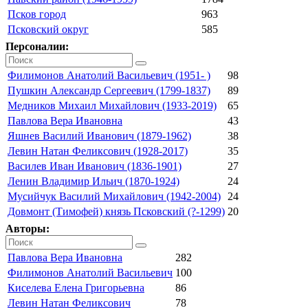
Псков город
963
Псковский округ
585
Персоналии:
Филимонов Анатолий Васильевич (1951- )
98
Пушкин Александр Сергеевич (1799-1837)
89
Медников Михаил Михайлович (1933-2019)
65
Павлова Вера Ивановна
43
Яшнев Василий Иванович (1879-1962)
38
Левин Натан Феликсович (1928-2017)
35
Василев Иван Иванович (1836-1901)
27
Ленин Владимир Ильич (1870-1924)
24
Мусийчук Василий Михайлович (1942-2004)
24
Довмонт (Тимофей) князь Псковский (?-1299)
20
Авторы:
Павлова Вера Ивановна
282
Филимонов Анатолий Васильевич
100
Киселева Елена Григорьевна
86
Левин Натан Феликсович
78